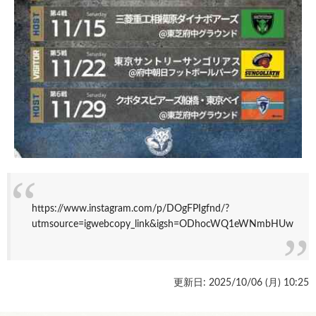
https://www.instagram.com/p/DOgFP
Igfnd/?
utm
source=ig
web
copy_link&igsh=ODhocWQ1eWNmbHUw
更新日: 2025/10/06 (
月
) 10:25