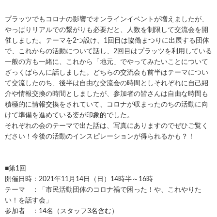
プラッツでもコロナの影響でオンラインイベントが増えましたが、
やっぱりリアルでの繋がりも必要だと、人数を制限して交流会を開
催しました。テーマを2つ設け、1回目は協働まつりに出展する団体
で、これからの活動について話し、2回目はプラッツを利用している
一般の方も一緒に、これから「地元」でやってみたいことについて
ざっくばらんに話しました。どちらの交流会も前半はテーマについ
て交流したのち、後半は自由な交流会の時間としそれぞれに自己紹
介や情報交換の時間としましたが、参加者の皆さんは自由な時間も
積極的に情報交換をされていて、コロナが収まったのちの活動に向
けて準備を進めている姿が印象的でした。
それぞれの会のテーマで出た話は、写真にありますのでぜひご覧く
ださい！今後の活動のインスピレーションが得られるかも？！
■第1回
開催日時：2021年11月14日（日）14時半～16時
テーマ ：「市民活動団体のコロナ禍で困った！や、これやりた
い！を話す会」
参加者 ：14名（スタッフ3名含む）