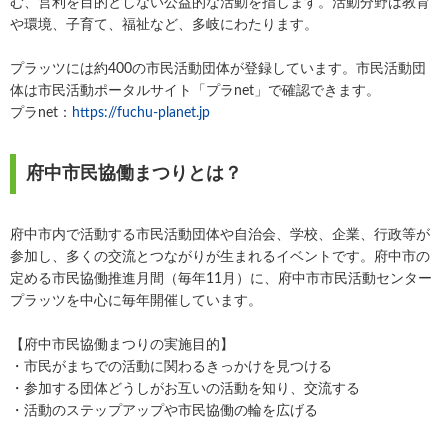
む、営利を目的としない公益的な活動を指します。活動分野は教育
や環境、子育て、福祉など、多岐にわたります。
プラッツには約400の市民活動団体が登録しています。市民活動団
体は市民活動ポータルサイト「プラnet」で確認できます。
プラnet：
https://fuchu-planet.jp
府中市民協働まつりとは？
府中市内で活動する市民活動団体や自治会、学校、企業、行政等が
参加し、多くの交流とつながりが生まれるイベントです。府中市の
定める市民協働推進月間（毎年11月）に、府中市市民活動センター
プラッツを中心に毎年開催しています。
【府中市民協働まつりの実施目的】
・市民がまちでの活動に関わるきっかけを見つける
・参加する団体どうしがお互いの活動を知り、交流する
・活動のステップアップや市民協働の輪を広げる