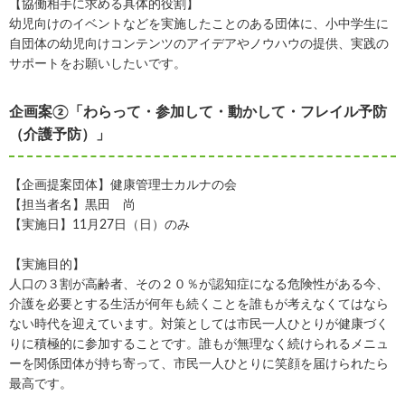
【協働相手に求める具体的役割】
幼児向けのイベントなどを実施したことのある団体に、小中学生に
自団体の幼児向けコンテンツのアイデアやノウハウの提供、実践の
サポートをお願いしたいです。
企画案②「わらって・参加して・動かして・フレイル予防
（介護予防）」
【企画提案団体】健康管理士カルナの会
【担当者名】黒田 尚
【実施日】11月27日（日）のみ
【実施目的】
人口の３割が高齢者、その２０％が認知症になる危険性がある今、
介護を必要とする生活が何年も続くことを誰もが考えなくてはなら
ない時代を迎えています。対策としては市民一人ひとりが健康づく
りに積極的に参加することです。誰もが無理なく続けられるメニュ
ーを関係団体が持ち寄って、市民一人ひとりに笑顔を届けられたら
最高です。