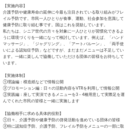
【実施内容】
介護予防や健康寿命の延伸に今最も注目されている取り組みがフレ
イル予防です。市民一人ひとりが食事、運動、社会参加を意識して
健康予防に取り組む事です。国はこれを奨励しています。
私たちは、シニア世代の方々を対象に一人ひとりが習慣化できるよ
うに環境づくりを一緒になって検討しています。例えば、「ハンド
マッサージ」、「ジャグリング」、「アートバルーン」、「両手使
いによる認知症予防」などですが、まだまだメニューは不足してい
ます。一緒に楽しんで協働していただける団体の皆様をお待ちして
います。
【実施体制】
①理論編：模造紙などで情報公開
②プロモーション編：日々の活動内容をVTRを利用して情報公開
③実践編：座して実演できるメニューを3－4種用意して実際足を運
んでくれた市民の皆様と一緒に実施します
【協働相手に求める具体的役割】
①日々、介護予防や健康予防の啓発活動を進めている団体の皆様
②特に認知症予防、介護予防、フレイル予防をメニューの一部に取