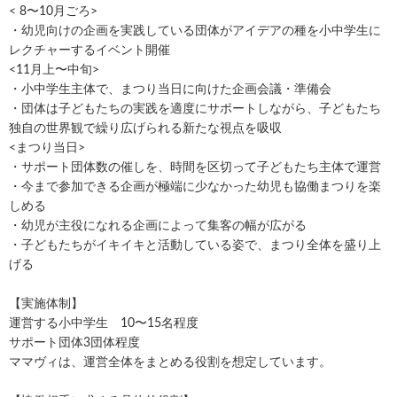
< 8〜10月ごろ>
・幼児向けの企画を実践している団体がアイデアの種を小中学生に
レクチャーするイベント開催
<11月上〜中旬>
・小中学生主体で、まつり当日に向けた企画会議・準備会
・団体は子どもたちの実践を適度にサポートしながら、子どもたち
独自の世界観で繰り広げられる新たな視点を吸収
<まつり当日>
・サポート団体数の催しを、時間を区切って子どもたち主体で運営
・今まで参加できる企画が極端に少なかった幼児も協働まつりを楽
しめる
・幼児が主役になれる企画によって集客の幅が広がる
・子どもたちがイキイキと活動している姿で、まつり全体を盛り上
げる
【実施体制】
運営する小中学生 10〜15名程度
サポート団体3団体程度
ママヴィは、運営全体をまとめる役割を想定しています。