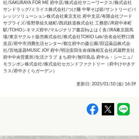
社/SAKURAYA FOR ME 府中店/株式会社サニーワークス/株式会社
サンドラッグ/ミライス株式会社/つけ麺 中華そば節/サントリービバ
レッジソリューション株式会社東京支社 府中支店/有限会社フード
サプライズ/長野県佐久穂町/西武鉄道株式会社 工務部/JR府中本町
駅/TOHOシネマズ府中/マルジナリア書店byよはく舎/JRA東京競馬
場/東京ヤクルト販売株式会社/株式会社TOKIO Lab/合名会社野口酒
造店/府中市消費生活センター/都立府中の森公園/田辺薬品株式会
社/宮地楽器MUSIC JOY 府中/明治安田生命保険相互会社武蔵野支社
府中中央営業所/生活クラブ まち府中/無印良品 府中ル・シーニュ/
モランボン株式会社/株式会社セカンドファクトリー（府中けやきテ
ラス/府中さくらガーデン）
更新日: 2025/01/10 (
金
) 16:39
>