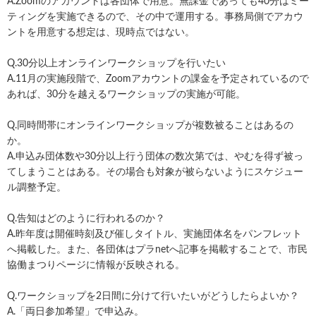
A.Zoomのアカウントは各団体で用意。無課金であっても40分はミー
ティングを実施できるので、その中で運用する。事務局側でアカウ
ントを用意する想定は、現時点ではない。
Q.30分以上オンラインワークショップを行いたい
A.11月の実施段階で、Zoomアカウントの課金を予定されているので
あれば、30分を越えるワークショップの実施が可能。
Q.同時間帯にオンラインワークショップが複数被ることはあるの
か。
A.申込み団体数や30分以上行う団体の数次第では、やむを得ず被っ
てしまうことはある。その場合も対象が被らないようにスケジュー
ル調整予定。
Q.告知はどのように行われるのか？
A.昨年度は開催時刻及び催しタイトル、実施団体名をパンフレット
へ掲載した。また、各団体はプラnetへ記事を掲載することで、市民
協働まつりページに情報が反映される。
Q.ワークショップを2日間に分けて行いたいがどうしたらよいか？
A.「両日参加希望」で申込み。