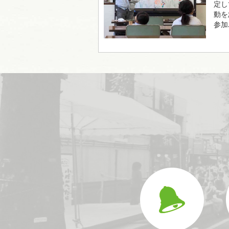
定し
動を
参加..