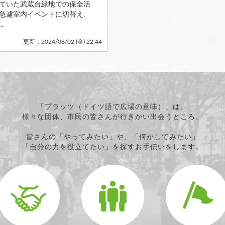
ていた武蔵台緑地での保全活
急遽室内イベントに切替え、
.
更新：2024/08/02 (
金
) 22:44
「プラッツ（ドイツ語で広場の意味）」は、
様々な団体、市民の皆さんが行きかい出会うところ。
皆さんの「やってみたい」や、「何かしてみたい」
「自分の力を役立てたい」を探すお手伝いをします。