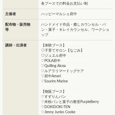
各ブースでの料金お支払い制
主催者
ハッピーマルシェ府中
配布物・販売物
ハンドメイド作品・癒しカウンセル・パ
等
ン・菓子・キレイカウンセル、ワークショ
ップ
講師・出演者
【体験ブース】
♡子育てサロン【なごみ】
♡ジュエル府中
♡POLA府中
♡Quilling Alcea
♡ルアラリマードッグケア
♡府中Ameri
♡Sourire Marine
【物販ブース】
♡すずりんパン
♡米粉パンと菓子の教室PurpleBerry
♡DOKIDOKI-TEN
♡Jenny Junko Cooke