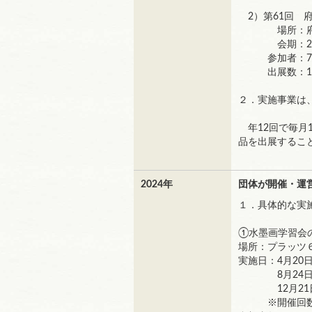
2）第61回 
場所：府中市
会期：2025年
参加者：7
出展数：1
２．実施事業は
年12回で毎月
品を出展するこ
2024年
団体が開催・運
１．具体的な実
①水墨画学習会
場所：プラッツ
実施日：4月20日(
8月24日(土)、
12月21日(土)
※開催回数 1