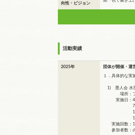
黒一色で書き上
向性・ビジョン
活動実績
2025年
団体が開催・運
１．具体的な実
1) 墨人会 水
場所：プラッツ
実施日：4月19日
7月19日(土
10月18日(土
1月17日(土
実施回数：1
参加者数：の