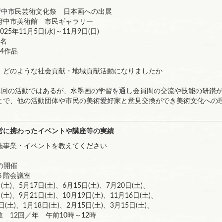
府中市民芸術文化祭 日本画への出展
美術館 市民ギャラリー
11月5日(水)～11月9日(日)
名
4作品
、どのような社会貢献・地域貢献活動になりましたか
1回の活動ではあるが、水墨画の学習を通し会員間の交流や技能の研鑽
とで、他の活動団体や市民の美術愛好家と意見交換ができ美術文化への
営に携わったイベントや講座等の実績
施事業・イベントを教えてください
の開催
６階会議室
土)、5月17日(土)、6月15日(土)、7月20日(土)、
9月21日(土)、10月19日(土)、11月16日(土)、
、1月18日(土)、2月15日(土)、3月15日(土)、
2回／年 午前10時～12時