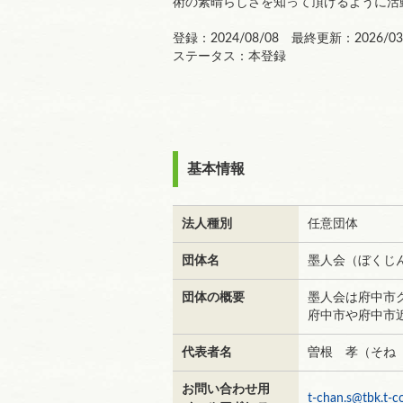
術の素晴らしさを知って頂けるように活
登録：2024/08/08 最終更新：2026/03
ステータス：本登録
基本情報
法人種別
任意団体
団体名
墨人会（ぼくじ
団体の概要
墨人会は府中市
府中市や府中市
代表者名
曽根 孝（そね
お問い合わせ用
t-chan.s@tbk.t-c