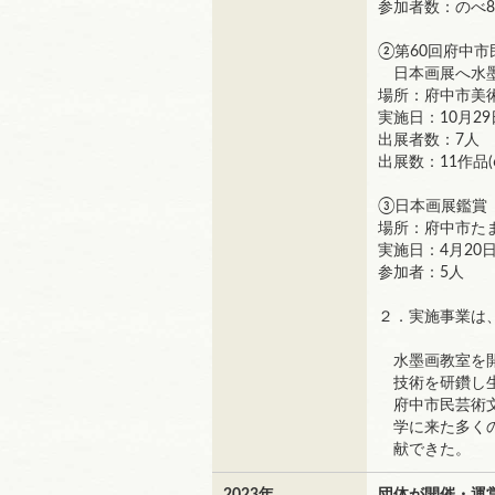
参加者数：のべ8
②第60回府中
日本画展へ水墨
場所：府中市美
実施日：10月29日
出展者数：7人
出展数：11作品(
③日本画展鑑賞
場所：府中市た
実施日：4月20日
参加者：5人
２．実施事業は
水墨画教室を開
技術を研鑽し生
府中市民芸術文
学に来た多くの
献できた。