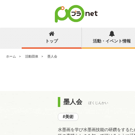
トップ
活動・イベント情報
ホーム
活動団体
墨人会
墨人会
ぼくじんかい
#美術
水墨画を学び水墨画技能の研鑽をするた