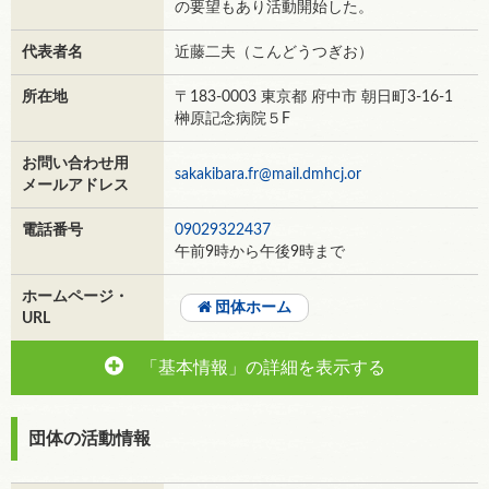
の要望もあり活動開始した。
代表者名
近藤二夫（こんどうつぎお）
所在地
〒183-0003 東京都 府中市 朝日町3-16-1
榊󠄀原記念病院５F
お問い合わせ用
sakakibara.fr@mail.dmhcj.or
メールアドレス
電話番号
09029322437
午前9時から午後9時まで
ホームページ・
団体ホーム
URL
「基本情報」の詳細を表示する
団体の活動情報