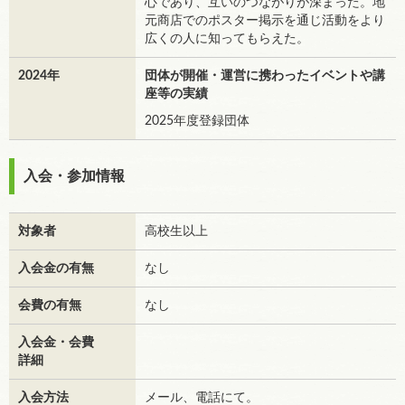
心であり、互いのつながりが深まった。地
元商店でのポスター掲示を通じ活動をより
広くの人に知ってもらえた。
2024年
団体が開催・運営に携わったイベントや講
座等の実績
2025年度登録団体
入会・参加情報
対象者
高校生以上
入会金の有無
なし
会費の有無
なし
入会金・会費
詳細
入会方法
メール、電話にて。