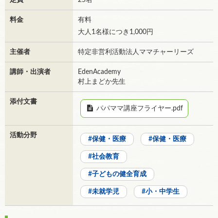
定員
25名
料金
有料
大人1名様につき1,000円
主催者
特定非営利活動法人ママチャーリーズ
講師・出演者
EdenAcademy
村上まどか先生
添付文書
パパママ講座フライヤー.pdf
活動分野
保健・医療
保健・医療
社会教育
子どもの健全育成
未就学児
小・中学生