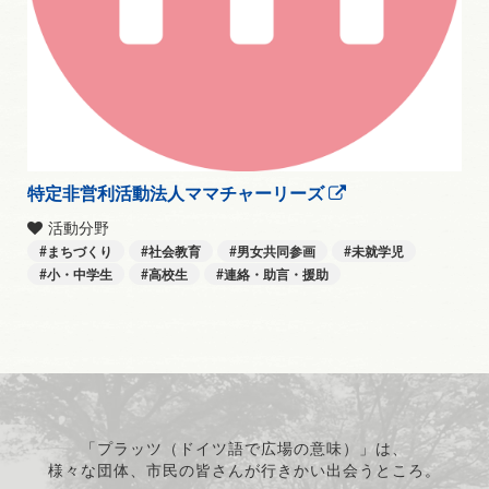
特定非営利活動法人ママチャーリーズ
活動分野
まちづくり
社会教育
男女共同参画
未就学児
小・中学生
高校生
連絡・助言・援助
「プラッツ（ドイツ語で広場の意味）」は、
様々な団体、市民の皆さんが行きかい出会うところ。