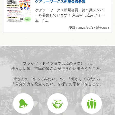
ケアラーワークス新規会員募集
ケアラーワークス新規会員 第５期メンバ
ーを募集しています！ 入会申し込みフォー
ム htt...
更新：2025/10/17 (
金
) 00:58
「プラッツ（ドイツ語で広場の意味）」は、
様々な団体、市民の皆さんが行きかい出会うところ。
皆さんの「やってみたい」や、「何かしてみたい」
「自分の力を役立てたい」を探すお手伝いをします。