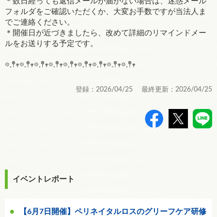
＊数日経っても返信メールが届かない場合は、迷惑メール
フォルダをご確認いただくか、大変お手数ですが当法人ま
でご連絡ください。
＊開催日が近づきましたら、改めて詳細のリマインドメー
ルをお送りする予定です。
𖡼.𖤣𖥧𖡼.𖤣𖥧𖡼.𖤣𖥧𖡼.𖤣𖥧𖡼.𖤣𖥧𖡼.𖤣𖥧𖡼.𖤣𖥧𖡼.𖤣𖥧𖡼.𖤣𖥧
登録：2026/04/25 最終更新：2026/04/25
>
イベントレポート
【6月7日開催】ペリネイタルロスのグリーフケア研修