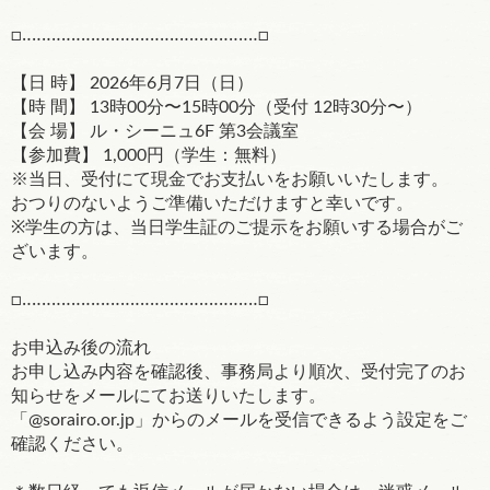
□‥‥‥‥‥‥‥‥‥‥‥‥‥‥‥‥‥‥‥‥‥‥‥‥□
【日 時】 2026年6月7日（日）
【時 間】 13時00分〜15時00分（受付 12時30分〜）
【会 場】 ル・シーニュ6F 第3会議室
【参加費】 1,000円（学生：無料）
※当日、受付にて現金でお支払いをお願いいたします。
おつりのないようご準備いただけますと幸いです。
※学生の方は、当日学生証のご提示をお願いする場合がご
ざいます。
□‥‥‥‥‥‥‥‥‥‥‥‥‥‥‥‥‥‥‥‥‥‥‥‥□
お申込み後の流れ
お申し込み内容を確認後、事務局より順次、受付完了のお
知らせをメールにてお送りいたします。
「@sorairo.or.jp」からのメールを受信できるよう設定をご
確認ください。