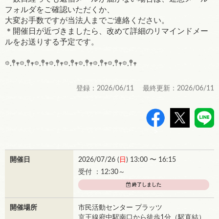
フォルダをご確認いただくか、
大変お手数ですが当法人までご連絡ください。
＊開催日が近づきましたら、改めて詳細のリマインドメー
ルをお送りする予定です。
𖡼.𖤣𖥧𖡼.𖤣𖥧𖡼.𖤣𖥧𖡼.𖤣𖥧𖡼.𖤣𖥧𖡼.𖤣𖥧𖡼.𖤣𖥧𖡼.𖤣𖥧𖡼.𖤣𖥧
登録：2026/06/11 最終更新：2026/06/11
>
開催日
2026/07/26 (
日
) 13:00 〜 16:15
受付 ：12:30～
終了しました
開催場所
市民活動センター プラッツ
京王線府中駅南口から徒歩1分（駅直結）