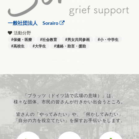
一般社団法人 Sorairo
活動分野
保健・医療
社会教育
男女共同参画
小・中学生
高校生
大学生
連絡・助言・援助
「プラッツ（ドイツ語で広場の意味）」は、
様々な団体、市民の皆さんが行きかい出会うところ。
皆さんの「やってみたい」や、「何かしてみたい」
「自分の力を役立てたい」を探すお手伝いをします。