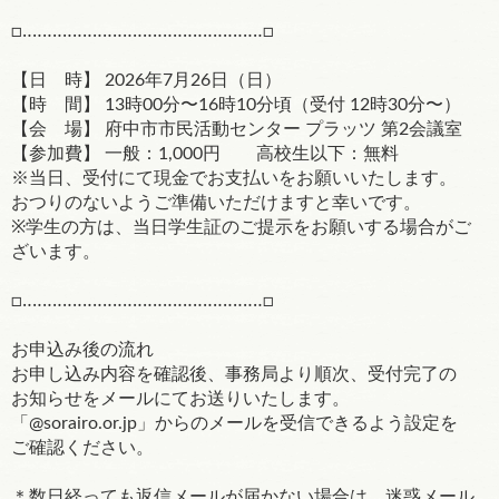
□‥‥‥‥‥‥‥‥‥‥‥‥‥‥‥‥‥‥‥‥‥‥‥‥□
【日 時】 2026年7月26日（日）
【時 間】 13時00分〜16時10分頃（受付 12時30分〜）
【会 場】 府中市市民活動センター プラッツ 第2会議室
【参加費】 一般：1,000円 高校生以下：無料
※当日、受付にて現金でお支払いをお願いいたします。
おつりのないようご準備いただけますと幸いです。
※学生の方は、当日学生証のご提示をお願いする場合がご
ざいます。
□‥‥‥‥‥‥‥‥‥‥‥‥‥‥‥‥‥‥‥‥‥‥‥‥□
お申込み後の流れ
お申し込み内容を確認後、事務局より順次、受付完了の
お知らせをメールにてお送りいたします。
「@sorairo.or.jp」からのメールを受信できるよう設定を
ご確認ください。
＊数日経っても返信メールが届かない場合は、迷惑メール