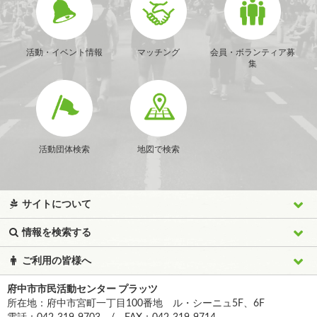
活動・イベント情報
マッチング
会員・ボランティア募
集
活動団体検索
地図で検索
サイトについて
情報を検索する
ご利用の皆様へ
府中市市民活動センター プラッツ
所在地：府中市宮町一丁目100番地 ル・シーニュ5F、6F