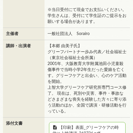
※当日受付にて現金でお支払いください。
学生さんは、受付にて学生証のご提示をお
願いする場合があります。
主催者
一般社団法人 Sorairo
講師・出演者
【本郷 由美子氏】
グリーフパートナー歩み代表／社会福祉士
（東京社会福祉士会所属）
2001年、大阪教育大学附属池田小児童殺
傷事件で当時小学2年生だった愛娘を亡く
す。グリーフケアと出会い、心のケア活動
を開始。
上智大学グリーフケア研究所専門コース修
了。 現在は、死別や災害、事件・事故な
どさまざまな喪失を経験した方々に寄り添
う活動のほか、全国で講演・研修活動を行
っている。
添付文書
【印刷】表面_グリーフケアの時