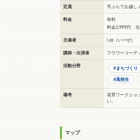
定員
手ぶらでお越し
料金
有料
料金2,999円
主催者
i-ze（いーぜ）
講師・出演者
フラワーコーデ
活動分野
まちづくり
高校生
備考
花育ワークショ
い。
マップ