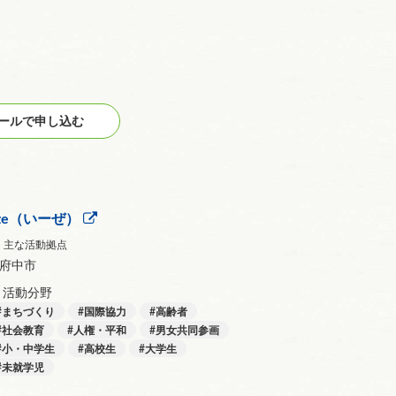
ルで申し込む
-ze（いーぜ）
主な活動拠点
府中市
活動分野
まちづくり
国際協力
高齢者
社会教育
人権・平和
男女共同参画
小・中学生
高校生
大学生
未就学児