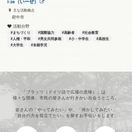
i-ze（いーぜ）
主な活動拠点
府中市
活動分野
まちづくり
国際協力
高齢者
社会教育
人権・平和
男女共同参画
小・中学生
高校生
大学生
未就学児
「プラッツ（ドイツ語で広場の意味）」は、
様々な団体、市民の皆さんが行きかい出会うところ。
皆さんの「やってみたい」や、「何かしてみたい」
「自分の力を役立てたい」を探すお手伝いをします。