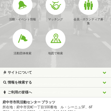
活動・イベント情報
マッチング
会員・ボランティア募
集
活動団体検索
地図で検索
サイトについて
情報を検索する
ご利用の皆様へ
府中市市民活動センター プラッツ
所在地：府中市宮町一丁目100番地 ル・シーニュ5F、6F