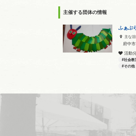
主催する団体の情報
ふぁぶ
主な活
府中市
活動
社会教
その他