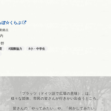
らぼ☆くらぶ
動拠点
内
分野
育
国際協力
小・中学生
「プラッツ（ドイツ語で広場の意味）」は、
様々な団体、市民の皆さんが行きかい出会うところ。
皆さんの「やってみたい」や、「何かしてみたい」