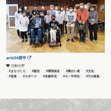
act634府中
活動分野
まちづくり
観光
環境保全
障がい者
文化
音楽
スポーツ
未就学児
小・中学生
ITの推進