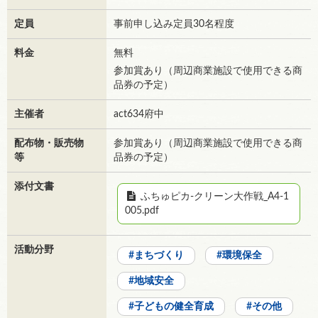
定員
事前申し込み定員30名程度
料金
無料
参加賞あり（周辺商業施設で使用できる商
品券の予定）
主催者
act634府中
配布物・販売物
参加賞あり（周辺商業施設で使用できる商
等
品券の予定）
添付文書
ふちゅピカ-クリーン大作戦_A4-1
005.pdf
活動分野
まちづくり
環境保全
地域安全
子どもの健全育成
その他