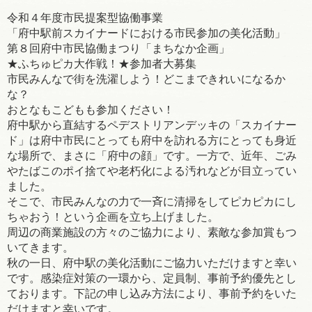
令和４年度市民提案型協働事業
「府中駅前スカイナードにおける市民参加の美化活動」
第８回府中市民協働まつり「まちなか企画」
★ふちゅピカ大作戦！★参加者大募集
市民みんなで街を洗濯しよう！どこまできれいになるか
な？
おとなもこどもも参加ください！
府中駅から直結するペデストリアンデッキの「スカイナー
ド」は府中市民にとっても府中を訪れる方にとっても身近
な場所で、まさに「府中の顔」です。一方で、近年、ごみ
やたばこのポイ捨てや老朽化による汚れなどが目立ってい
ました。
そこで、市民みんなの力で一斉に清掃をしてピカピカにし
ちゃおう！という企画を立ち上げました。
周辺の商業施設の方々のご協力により、素敵な参加賞もつ
いてきます。
秋の一日、府中駅の美化活動にご協力いただけますと幸い
です。感染症対策の一環から、定員制、事前予約優先とし
ております。下記の申し込み方法により、事前予約をいた
だけますと幸いです。