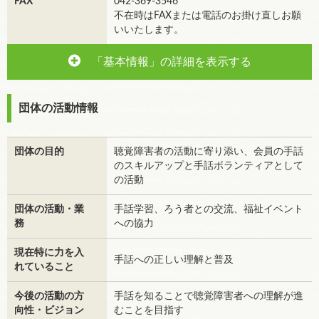
FAX
042-369-3546
不在時はFAXまたは電話のお掛け直しお願
いいたします。
「基本情報」の詳細を表示する
団体の活動情報
団体の目的
聴覚障害者の活動に寄り添い、会員の手話
のスキルアップと手話ボランティアとして
の活動
団体の活動・業
手話学習、ろう者との交流、福祉イベント
務
への協力
現在特に力を入
手話への正しい理解と普及
れていること
今後の活動の方
手話を知ることで聴覚障害者への理解が進
向性・ビジョン
むことを目指す