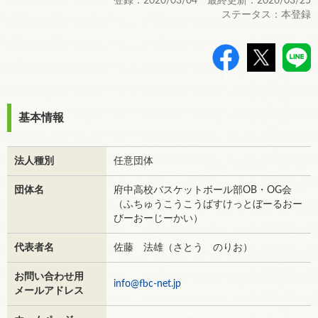
登録：2020/03/04 最終更新：2026/03/25
ステータス：本登録
>
基本情報
法人種別
任意団体
団体名
府中高校バスケットボール部OB・OG会
（ふちゅうこうこうばすけっとぼーるおー
びーおーじーかい）
代表者名
佐藤 法雄（さとう のりお）
お問い合わせ用
info@fbc-net.jp
メールアドレス