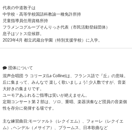
代表の中道敦子は
中学校・高等学校国語科教諭一種免許所持
児童指導員任用資格所持
フラメンコグループそんりっさ代表（市民活動登録団体）
息子はソトス症候群。
2023年4月 都立武蔵台学園（特別支援学校）に入学。
団体について
混声合唱団 ラ コリーヌ(La Colline)は、フランス語で『丘』の意味。
丘に集まって、みんなで 楽しく歌いましょう! 少人数ですが、音楽
大好きの集まりです。
ユーモアあふれるご指導は笑いが絶えません。
定期コンサート第 2 部は、ソロ、重唱、楽器演奏など団員の音楽個
性を存分に発揮する場です。
主な練習曲目;モーツァルト（レクイエム）、フォーレ（レクイエ
ム）､ヘンデル（メサイア）、ブラームス、日本歌曲など