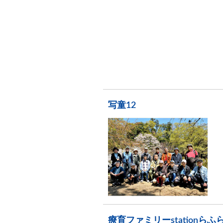
写童12
療育ファミリーstationらふ