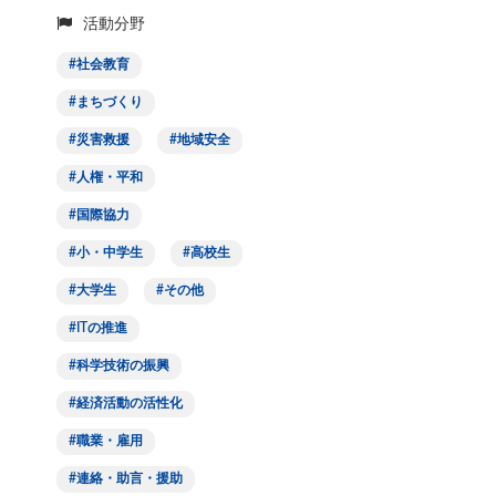
活動分野
社会教育
まちづくり
災害救援
地域安全
人権・平和
国際協力
小・中学生
高校生
大学生
その他
ITの推進
科学技術の振興
経済活動の活性化
職業・雇用
連絡・助言・援助