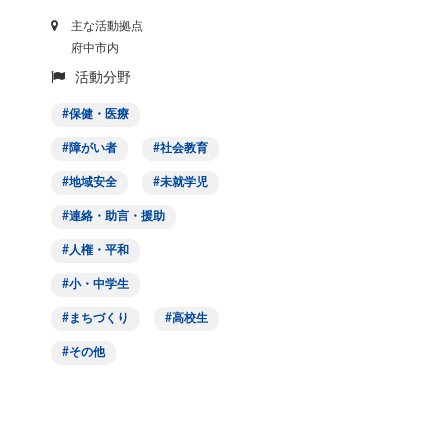
主な活動拠点
府中市内
活動分野
保健・医療
障がい者
社会教育
地域安全
未就学児
連絡・助言・援助
人権・平和
小・中学生
まちづくり
高校生
その他