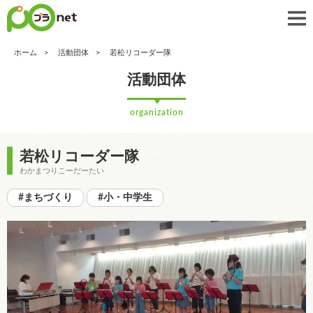
ホーム
活動団体
若松リコーダー隊
活動団体
organization
若松リコーダー隊
わかまつりこーだーたい
#まちづくり
#小・中学生