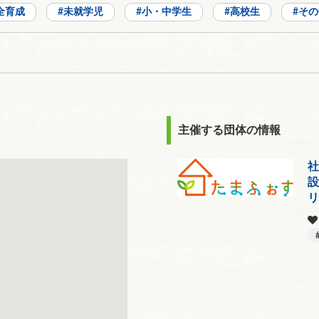
全育成
未就学児
小・中学生
高校生
その
主催する団体の情報
社
設