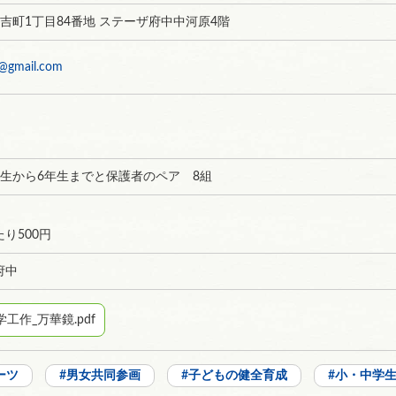
住吉町1丁目84番地 ステーザ府中中河原4階
b@gmail.com
年生から6年生までと保護者のペア 8組
り500円
府中
工作_万華鏡.pdf
ーツ
男女共同参画
子どもの健全育成
小・中学