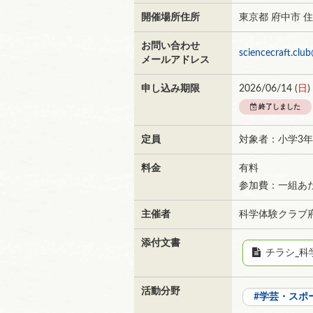
開催場所住所
東京都 府中市 
お問い合わせ
sciencecraft.clu
メールアドレス
申し込み期限
2026/06/14 (
日
)
終了しました
定員
対象者：小学3
料金
有料
参加費：一組あた
主催者
科学体験クラブ
添付文書
チラシ_科学
活動分野
学芸・スポ