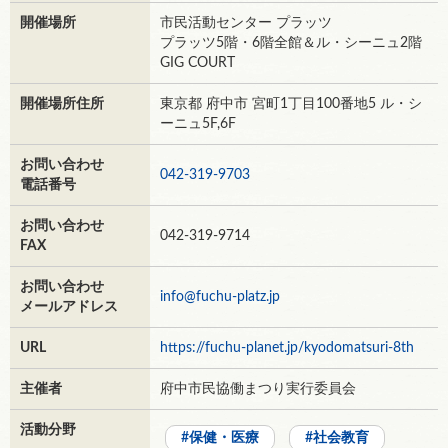
開催場所
市民活動センター プラッツ
プラッツ5階・6階全館＆ル・シーニュ2階
GIG COURT
開催場所住所
東京都 府中市 宮町1丁目100番地5 ル・シ
ーニュ5F,6F
お問い合わせ
042-319-9703
電話番号
お問い合わせ
042-319-9714
FAX
お問い合わせ
info@fuchu-platz.jp
メールアドレス
URL
https://fuchu-planet.jp/kyodomatsuri-8th
主催者
府中市民協働まつり実行委員会
活動分野
保健・医療
社会教育