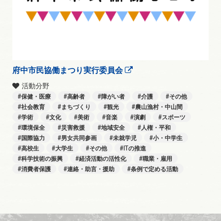
府中市民協働まつり実行委員会
活動分野
保健・医療
高齢者
障がい者
介護
その他
社会教育
まちづくり
観光
農山漁村・中山間
学術
文化
美術
音楽
演劇
スポーツ
環境保全
災害救援
地域安全
人権・平和
国際協力
男女共同参画
未就学児
小・中学生
高校生
大学生
その他
ITの推進
科学技術の振興
経済活動の活性化
職業・雇用
消費者保護
連絡・助言・援助
条例で定める活動