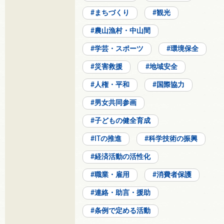
まちづくり
観光
農山漁村・中山間
学芸・スポーツ
環境保全
災害救援
地域安全
人権・平和
国際協力
男女共同参画
子どもの健全育成
ITの推進
科学技術の振興
経済活動の活性化
職業・雇用
消費者保護
連絡・助言・援助
条例で定める活動