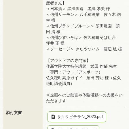
産者さん】
＜日本酒＞ 黒澤酒造 黒澤 孝夫 様
＜信州サーモン＞ 八千穂漁業 佐々木 信
幸 様
＜信州ブランドプルーン＞ 須田農園 須
田 清 様
＜信州ひすいそば＞ 佐久穂町そば組合
坪井 正 様
＜ソーセージ＞ きたやつハム 渡辺 敏 様
【アウトドアの専門家】
作新学院大学特任講師 武田 作郁 先生
（専門：アウトドアスポーツ）
佐久穂町高原ガイド 須田 芳明 様（佐久
穂町議会議員）
※企画へのご助言や体験活動への支援をい
ただきます
添付文書
サクタビチラシ_2023.pdf