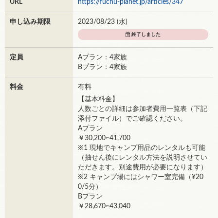
URL
https://fuchu-planet.jp/articles/347
申し込み期限
2023/08/23 (
水
)
終了しました
定員
Aプラン：4家族
Bプラン：4家族
料金
有料
【基本料金】
人数ごとの詳細は参加者費用一覧表（下記
添付ファイル）でご確認ください。
Aプラン
￥30,200~41,700
※1 現地でキャンプ用品のレンタルも可能
（抽せん後にレンタル方法を説明させてい
ただきます。別途費用が必要になります）
※2 キャンプ場にはシャワー室完備（¥20
0/5分）
Bプラン
￥28,670~43,040