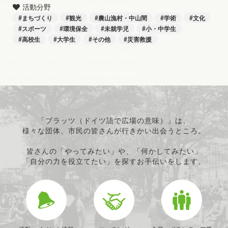
活動分野
まちづくり
観光
農山漁村・中山間
学術
文化
スポーツ
環境保全
未就学児
小・中学生
高校生
大学生
その他
災害救援
「プラッツ（ドイツ語で広場の意味）」は、
様々な団体、市民の皆さんが行きかい出会うところ。
皆さんの「やってみたい」や、「何かしてみたい」
「自分の力を役立てたい」を探すお手伝いをします。