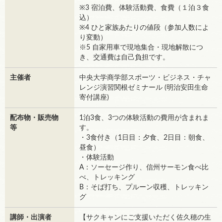
※3 宿泊費、体験活動費、食費（１泊３食
込）
※4 ひと家族あたりの値段（参加人数によ
り変動）
※5 自家用車で現地集合・現地解散につ
き、交通費は自己負担です。
主催者
中央大学商学部スポーツ・ビジネス・チャ
レンジ演習関根ゼミナール (明治安田生命
寄付講座)
配布物・販売物
1泊3食、3つの体験活動の費用が含まれま
等
す。
・3食付き（1日目：夕食、2日目：朝食、
昼食）
・体験活動
A：ソーセージ作り、信州サーモン食べ比
べ、トレッキング
B：そば打ち、プルーン収穫、トレッキン
グ
講師・出演者
【サクキャンにご支援いただく佐久穂の生