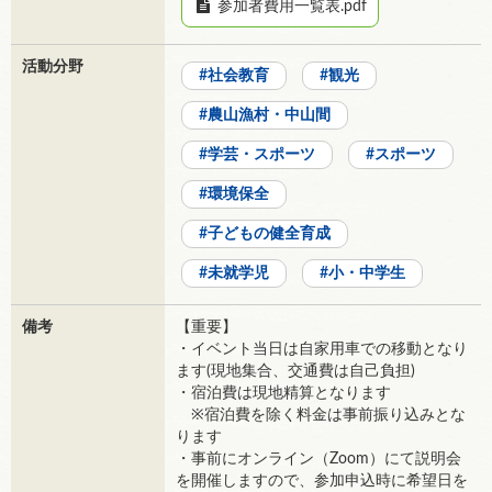
参加者費用一覧表.pdf
活動分野
社会教育
観光
農山漁村・中山間
学芸・スポーツ
スポーツ
環境保全
子どもの健全育成
未就学児
小・中学生
備考
【重要】
・イベント当日は自家用車での移動となり
ます(現地集合、交通費は自己負担)
・宿泊費は現地精算となります
※宿泊費を除く料金は事前振り込みとな
ります
・事前にオンライン（Zoom）にて説明会
を開催しますので、参加申込時に希望日を