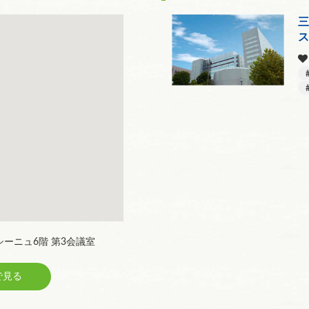
三
シーニュ6階 第3会議室
見る