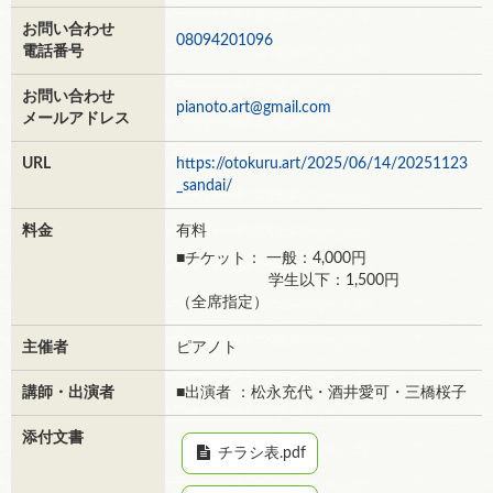
お問い合わせ
08094201096
電話番号
お問い合わせ
pianoto.art@gmail.com
メールアドレス
URL
https://otokuru.art/2025/06/14/20251123
_sandai/
料金
有料
■チケット： 一般：4,000円
学生以下：1,500円
（全席指定）
主催者
ピアノト
講師・出演者
■出演者 ：松永充代・酒井愛可・三橋桜子
添付文書
チラシ表.pdf