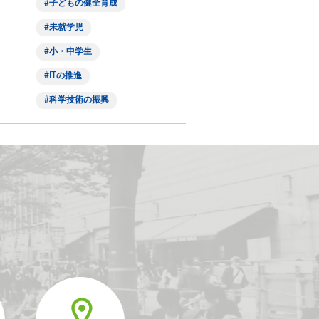
子どもの健全育成
未就学児
小・中学生
ITの推進
科学技術の振興