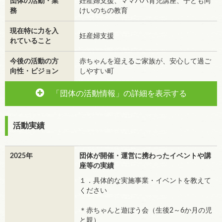
団体の活動・業
妊産婦支援、ママパパ育児講座、子ども向
務
けいのちの教育
現在特に力を入
妊産婦支援
れていること
今後の活動の方
赤ちゃんを迎えるご家族が、安心して過ご
向性・ビジョン
しやすい町
「団体の活動情報」の詳細を表示する
活動実績
2025年
団体が開催・運営に携わったイベントや講
座等の実績
１．具体的な実施事業・イベントを教えて
ください
＊赤ちゃんと遊ぼう会（生後2～6か月の児
と親）