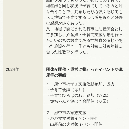
産師を知ってもらった。初めての子育て、
経産婦と同じ状況で子育てしている方と知
り合うことで、共感したり心強く感じても
らえ地域で子育てする安心感を得たと好評
の感想が多くあった。
又、地域で開催される行事に助産師会とし
て参加し、妊産婦・子育て支援活動を行っ
た。いのちの教育である性教育の依頼があ
った施設へ行き、子ども対象に対象年齢に
合った性教育を行った。
2024年
団体が開催・運営に携わったイベントや講
座等の実績
１，府中市の母子支援活動参加、協力
・子育て会議（毎月）
・子育てひろばのわ、参加（9/26)
・赤ちゃんと遊ぼう会開催（８回）
２，府中市の家族支援
・パパママ対象イベント開催
・出産前の夫対象イベント開催