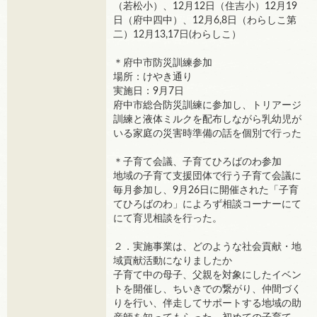
（若松小）、12月12日（住吉小）12月19
日（府中四中）、12月6,8日（わらしこ第
二）12月13,17日(わらしこ）
＊府中市防災訓練参加
場所：けやき通り
実施日：9月7日
府中市総合防災訓練に参加し、トリアージ
訓練と液体ミルクを配布しながら乳幼児が
いる家庭の災害時準備の話を個別で行った
＊子育て会議、子育てひろばのわ参加
地域の子育て支援団体で行う子育て会議に
毎月参加し、9月26日に開催された「子育
てひろばのわ」によろず相談コーナーにて
にて育児相談を行った。
２．実施事業は、どのような社会貢献・地
域貢献活動になりましたか
子育て中の母子、父親を対象にしたイベン
トを開催し、ちいきでの繋がり、仲間づく
りを行い、伴走してサポートする地域の助