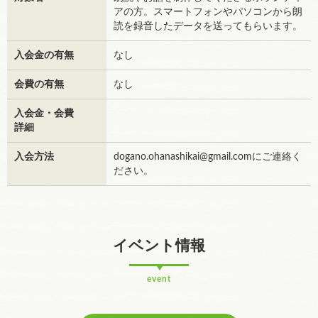
アの方。スマートフォンやパソコンから朗
読を録音したデータを送ってもらいます。
入会金の有無
なし
会費の有無
なし
入会金・会費
詳細
入会方法
dogano.ohanashikai@gmail.comにご連絡く
ださい。
イベント情報
event