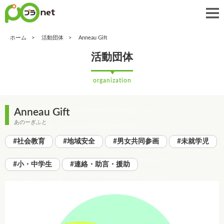
ホーム
活動団体
Anneau Gift
活動団体
organization
Anneau Gift
あのーぎふと
#社会教育
#地域安全
#男女共同参画
#未就学児
#小・中学生
#連絡・助言・援助