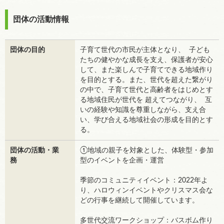
団体の活動情報
団体の目的
子育て世代の市⺠が主体となり、 子ども
たちの健やかな成⻑を支え、保護者が安心
して、また楽しんで子育てできる地域作り
を目的とする。また、世代を超えた繋がり
の中で、子育て世代と高齢者をはじめとす
る地域住⺠が世代を 超えてつながり、 互
いの経験や知識を尊重しながら、支え合
い、学び合える地域社会の形成を目的とす
る。
団体の活動・業
①地域の親子を対象とした、体験型・参加
務
型のイベントを企画・運営
季節のコミュニティイベント：2022年よ
り、ハロウィンイベントやクリスマス会な
どの行事を継続して開催しています。
多世代交流ワークショップ：バスボム作り