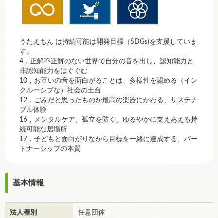
うたえもん は持続可能は開発目標（SDGs)を支援していま
す。
4，正解不正解のない世界で自分の音を出し、認知能力と
非認知能力をはぐぐむ
10，お互いの音を面白がることは、多様性を認める（イン
クルーシブな）社会の土台
12，ごみだと思ったものが最高の楽器にかわる、サステナ
ブル体験
16，メンタルケア、孤立を防ぐ、ゆるやかに支えあえる持
続可能な居場所
17，子どもと面白がりながら目標を一緒に達成する、パー
トナーシップの本質
基本情報
法人種別
任意団体