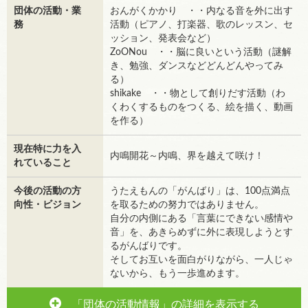
団体の活動・業
おんがくかかり ・・内なる音を外に出す
務
活動（ピアノ、打楽器、歌のレッスン、セ
ッション、発表会など）
ZoONou ・・脳に良いという活動（謎解
き、勉強、ダンスなどどんどんやってみ
る）
shikake ・・物として創りだす活動（わ
くわくするものをつくる、絵を描く、動画
を作る）
現在特に力を入
内鳴開花～内鳴、界を越えて咲け！
れていること
今後の活動の方
うたえもんの「がんばり」は、100点満点
向性・ビジョン
を取るための努力ではありません。
自分の内側にある「言葉にできない感情や
音」を、あきらめずに外に表現しようとす
るがんばりです。
そしてお互いを面白がりながら、一人じゃ
ないから、もう一歩進めます。
「団体の活動情報」の詳細を表示する