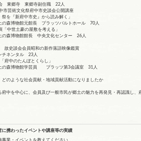
会 東郷寺 東郷寺副住職 22人
府中市芸術文化祭府中市史談会公開講座
を『新府中市史』から読み解く」
博物館元館長 プラッツバルトホール 70人
講演「中世土豪の屋敷を考える」
森博物館館長 中央文化センター 26人
会 故史談会会員昭和の新作落語映像鑑賞
ネンタル 23人
 「府中のたんぼとくらし」
森博物館学芸員 プラッツ第3会議室 31人
、どのような社会貢献・地域貢献活動になりましたか
る府中を中心に、会員及び一般市民が郷土の魅力を再発見・再認識し、
営に携わったイベントや講座等の実績
施事業・イベントを教えてください