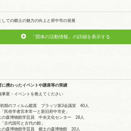
としての郷土の魅力の向上と府中市の発展
「団体の活動情報」の詳細を表示する
営に携わったイベントや講座等の実績
施事業・イベントを教えてください
初期のフィルム鑑賞 プラッツ第3会議室 40人
演「民俗学者宮本常一と新旧府中市史」
森博物館学芸員 中央文化センター 28人
演「古代国司と古代の館」
森博物館学芸員 郷土の森博物館 20人