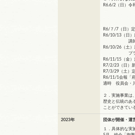
R6.6/2（日
令和５年
令和６
講演「登
R6/７/7（日
R6/10/13
講師 松
R6/10/26
プラッツバ
R6/11/15
R7/2/23（
R7/3/29（
R6/11/1会
適時 役員会・
２．実施事業は
歴史と伝統のあ
ことができてい
2023年
団体が開催・運
１．具体的な実