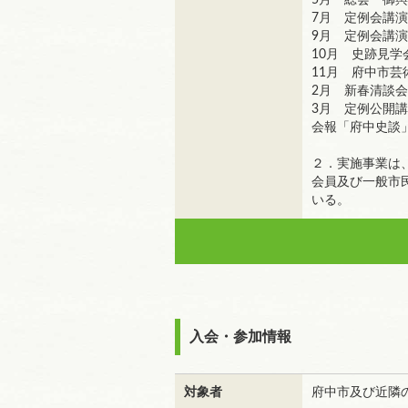
5月 総会「御
7月 定例会講
9月 定例会講
10月 史跡見学
11月 府中市
2月 新春清談
3月 定例公開
会報「府中史談
２．実施事業は
会員及び一般市
いる。
入会・参加情報
対象者
府中市及び近隣