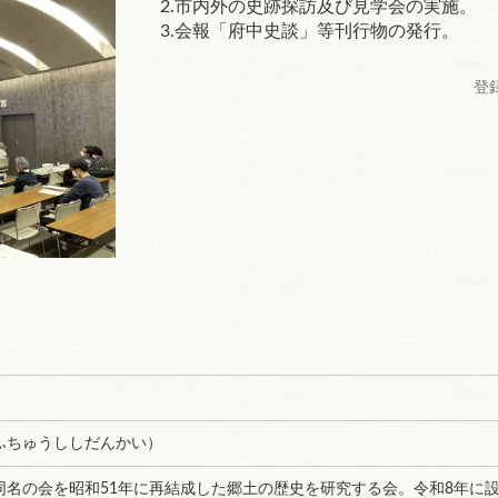
2.市内外の史跡探訪及び見学会の実施。
3.会報「府中史談」等刊行物の発行。
登録
ふちゅうししだんかい）
同名の会を昭和51年に再結成した郷土の歴史を研究する会。令和8年に設