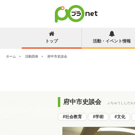
トップ
活動・イベント情報
ホーム
活動団体
府中市史談会
府中市史談会
ふちゅうししだん
#社会教育
#学術
#文化