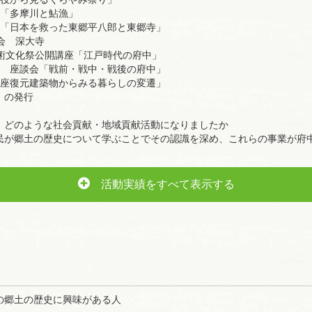
輿役から見るくらやみ祭り」
演「多摩川と鮎漁」
演「日本を救った東郷平八郎と東郷寺」
会 深大寺
芸術文化祭公開講座「江戸時代の府中」
会 座談会「戦前・戦中・戦後の府中」
講座復元建築物からみる暮らしの変遷」
」の発行
、どのような社会貢献・地域貢献活動になりましたか
民が郷土の歴史について学ぶことでその認識を深め、これらの事業が府
活動実績をすべて表示する
の郷土の歴史に興味がある人