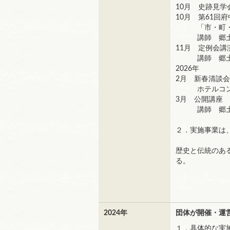
10月 史跡見学
10月 第61回
「市・町・祭
講師 郷土の森
11月 定例会
講師 郷土の
2026年
2月 新春清談
ホテルコンチ
3月 公開講座
講師 郷土の
２．実施事業は
歴史と伝統のあ
る。
2024年
団体が開催・運
１．具体的な実