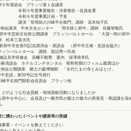
）令和５年度総会 プラッツ第１会議室
度事業報告・決算報告・役員改選
年度事業計画・予算
用前の川崎平右衛門」講師 花木知子氏
）定例会講演 中央文化センター 「用水路と府中」講師 佐藤智敬氏
（日）府中市芸術文化祭公開講座 プラッツバルトホール 「大賀一郎の府中
本三喜夫氏
（土）新府中市史発刊記念講演会・座談会 （府中市主催・史談会協力）
ルトホール 講師 坂詰秀一氏他
（金）施設見学研修会 高幡不動尊 案内 深澤靖幸氏
日）新春清談会 ホテルコンチネンタル 昭和初期のフィルム鑑賞ほか
土）定例会公開講座 郷土の森博物館 「古代たまの寺とみほとけ」
報「府中史談」第50号記念号発行
川崎平右衛門顕彰会役員会 プラッツ他
、どのような社会貢献・地域貢献活動になりましたか
る府中を中心に、会員及び一般市民が郷土の魅力の再発見・再認識を深
る。
営に携わったイベントや講座等の実績
施事業・イベントを教えてください