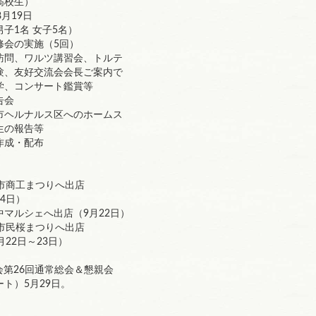
校生）
月19日
1名 女子5名）
会の実施（5回）
問、ワルツ講習会、トルテ
友好交流会会長ご案内で
コンサート鑑賞等
告会
ヘルナルス区へのホームス
の報告等
作成・配布
市商工まつりへ出店
4日）
マルシェへ出店（9月22日）
市民桜まつりへ出店
22日～23日）
会第26回通常総会＆懇親会
ト）5月29日。