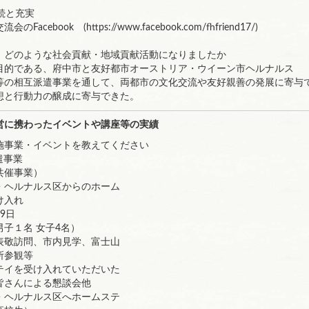
継続と充実
cebook (https://www.facebook.com/fhfriend17/)
、どのような社会貢献・地域貢献活動になりましたか
的である、府中市と友好都市オーストリア・ウイーン市ヘルナルス
の相互派遣事業を通して、両都市の文化交流や友好親善の発展に寄与
想と行動力の醸成に寄与できた。
営に携わったイベントや講座等の実績
施事業・イベントを教えてください
遣事業
共催事業）
・ヘルナルス区からのホーム
け入れ
29日
１名 女子4名）
敬訪問、市内見学、富士山
参観等
イを受け入れていただいた
んによる懇談会他
・ヘルナルス区へホームステ