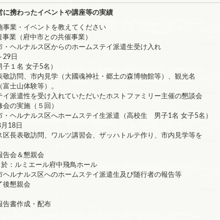
営に携わったイベントや講座等の実績
施事業・イベントを教えてください
遣事業（府中市との共催事業）
市・ヘルナルス区からのホームステイ派遣生受け入れ
～29日
１名 女子5名）
訪問、市内見学（大國魂神社・郷土の森博物館等）、観光名
士山体験等）。
イ派遣性を受け入れていただいたホストファミリー主催の懇談会
修会の実施（５回）
市・ヘルナルス区へホームステイ生派遣（高校生 男子1名 女子5名）
月18日
長表敬訪問、ワルツ講習会、ザッハトルテ作り、市内見学等を
報告会＆懇親会
於：ルミエール府中飛鳥ホール
ルナルス区へのホームステイ派遣生及び随行者の報告等
了後懇親会
報告書作成・配布