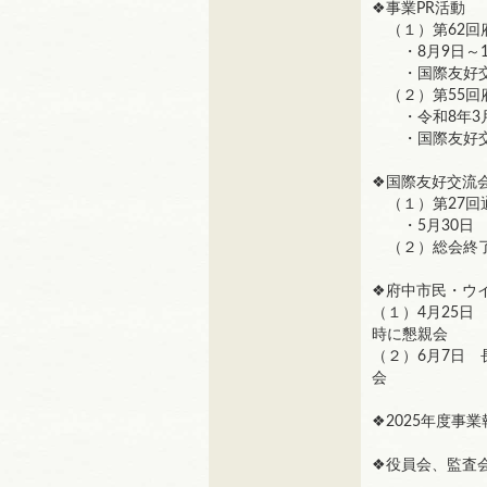
❖事業PR活動
（１）第62回
・8月9日～1
・国際友好交
（２）第55回
・令和8年3月
・国際友好交流
❖国際友好交流
（１）第27回
・5月30日 
（２）総会終了
❖府中市民・ウ
（１）4月25
時に懇親会
（２）6月7日
会
❖2025年度事
❖役員会、監査