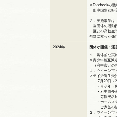
❖Facebookの
府中国際友好交流会のFa
２．実施事業は
当団体の活動目
区との高校生等
視野に立った発
2024年
団体が開催・運
１．具体的な実
❖青少年相互派
（府中市との
１．ウイーン市
ステイ派遣生受
・ 7月20日～
・青少年（男子
・府中市長表
等観光名所
・ホームステ
ご家族の皆さ
２．ウイーン市