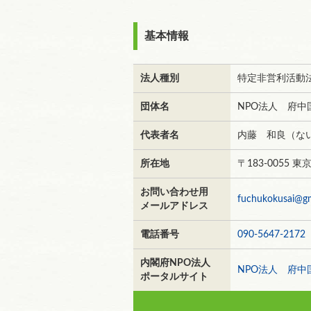
基本情報
法人種別
特定非営利活動
団体名
NPO法人 府
代表者名
内藤 和良（な
所在地
〒183-0055
お問い合わせ用
fuchukokusai@g
メールアドレス
電話番号
090-5647-2172
内閣府NPO法人
NPO法人 府中
ポータルサイト