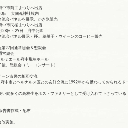
府中市商工まつりへ出店
0日 大國魂神社境内
流会パネルを展示、かき氷販売
府中市民桜まつりへ出店
28日～29日 府中公園
会パネル展示・PR、綿菓子・ウイーンのコーヒー販売
会第27回通常総会＆懇親会
通常総会
ルミエール府中飛鳥ホール
後、懇親会（ミニコンサート）
イーン市民の相互交流
日 府中市とヘルナルス区との友好交流に1992年から携わっておられる
 長い間多くの高校生をホストファミリーとして受け入れて下さっている
業報告書作成・配布
会他実施。