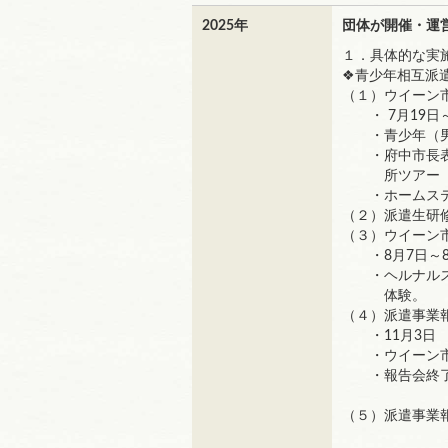
2025年
団体が開催・運
１．具体的な実
❖青少年相互派
（１）ウイーン
・ 7月19日
・青少年（男子
・府中市長表敬
所ツアー（富
・ホームステ
（２）派遣生研
（３）ウイーン
・8月7日～8
・ヘルナルス区
体験。
（４）派遣事業
・11月3日 
・ウイーン市ヘ
・報告会終
（５）派遣事業