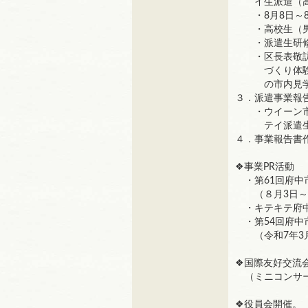
イ生派遣（高
・8月8日～8
・高校生（男子
・派遣生研修
・区長表敬訪
づくり体験、
の市内見学、
３．派遣事業報
・ウイーン市
テイ派遣生
４．事業報告書
❖事業PR活動
・第61回府中
（８月3日～
・キテキテ府中
・第54回府中
（令和7年3月
❖国際友好交流
（ミニコンサー
❖役員会開催。