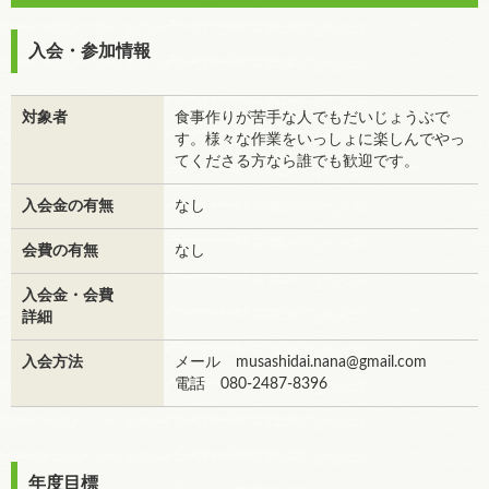
入会・参加情報
対象者
食事作りが苦手な人でもだいじょうぶで
す。様々な作業をいっしょに楽しんでやっ
てくださる方なら誰でも歓迎です。
入会金の有無
なし
会費の有無
なし
入会金・会費
詳細
入会方法
メール musashidai.nana@gmail.com
電話 080-2487-8396
年度目標