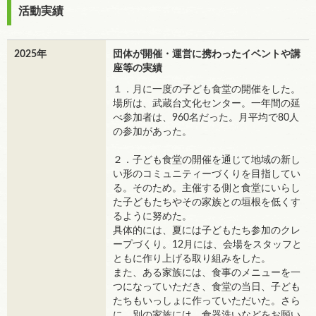
活動実績
2025年
団体が開催・運営に携わったイベントや講
座等の実績
１．月に一度の子ども食堂の開催をした。
場所は、武蔵台文化センター。一年間の延
べ参加者は、960名だった。月平均で80人
の参加があった。
２．子ども食堂の開催を通じて地域の新し
い形のコミュニティーづくりを目指してい
る。そのため。主催する側と食堂にいらし
た子どもたちやその家族との垣根を低くす
るように努めた。
具体的には、夏には子どもたち参加のクレ
ープづくり。12月には、会場をスタッフと
ともに作り上げる取り組みをした。
また、ある家族には、食事のメニューを一
つになっていただき、食堂の当日、子ども
たちもいっしょに作っていただいた。さら
に、別の家族には、食器洗いなどをお願い