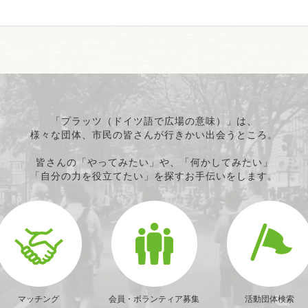
「プラッツ（ドイツ語で広場の意味）」は、
様々な団体、市民の皆さんが行きかい出会うところ。
皆さんの「やってみたい」や、「何かしてみたい」
「自分の力を役立てたい」を探すお手伝いをします。
マッチング
会員・ボランティア募集
活動団体検索