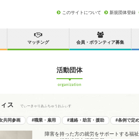
このサイトについて
新規団体登録
マッチング
会員・ボランティア募集
活動団体
organization
フィス
でぃーきゃりあふちゅうおふぃす
男女共同参画
#職業・雇用
#連絡・助言・援助
#条例で定
障害を持った方の就労をサポートする福祉