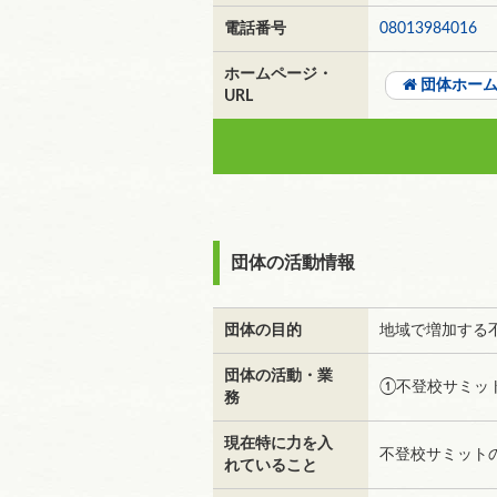
電話番号
08013984016
ホームページ・
団体ホー
URL
団体の活動情報
団体の目的
地域で増加する
団体の活動・業
①不登校サミッ
務
現在特に力を入
不登校サミット
れていること