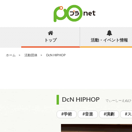
トップ
活動・イベント情報
ホーム
活動団体
DcN HIPHOP
DcN HIPHOP
でぃーしーえぬひ
#学術
#音楽
#演劇
#