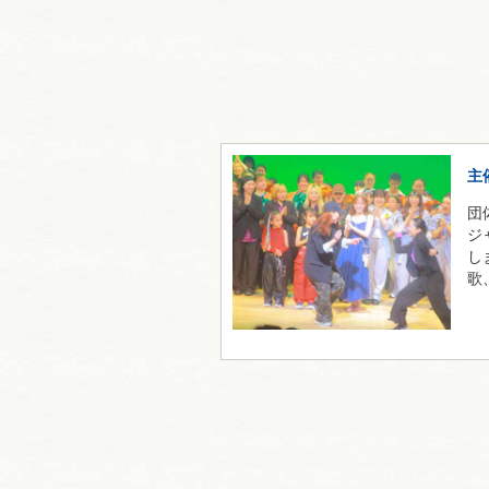
主
団
ジ
し
歌、