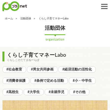
ホーム
活動団体
くらし子育てマネーLabo
活動団体
organization
くらし子育てマネーLabo
くらしこそだてまねーらぼ
#社会教育
#男女共同参画
#経済活動の活性化
#消費者保護
#条例で定める活動
#小・中学生
#高校生
#大学生
#未就学児
#その他