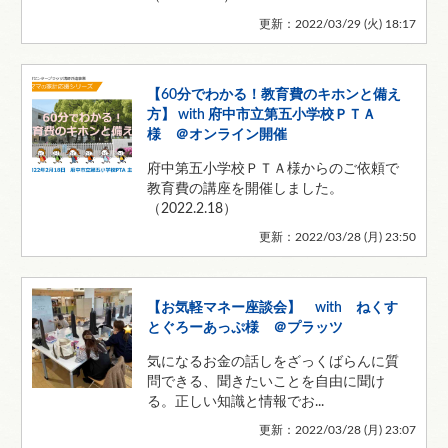
更新：2022/03/29 (
火
) 18:17
【60分でわかる！教育費のキホンと備え
方】 with 府中市立第五小学校ＰＴＡ
様 ＠オンライン開催
府中第五小学校ＰＴＡ様からのご依頼で
教育費の講座を開催しました。
（2022.2.18）
更新：2022/03/28 (
月
) 23:50
【お気軽マネー座談会】 with ねくす
とぐろーあっぷ様 ＠プラッツ
気になるお金の話しをざっくばらんに質
問できる、聞きたいことを自由に聞け
る。正しい知識と情報でお...
更新：2022/03/28 (
月
) 23:07