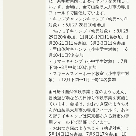
た、異年齢集団によるキャンプを実施して
います。会場は、全て山梨県大月市の専用
フィールドで開催しています。
・キッズチャレンジキャンプ（幼児〜小2
対象）：5月27-28日10名参加
・ちびっ子キャンプ（幼児対象）：8月28-
29日20名参加、11月18-19日11名参加、1
月20-21日11名参加、3月2-3日11名参加
・里山体験キャンプ（小中学生対象）：6
月10-11日9名参加
・サマーキャンプ（小中学生対象）：7月
下旬〜8月中旬100名参加
・スキー＆スノーボード教室（小中学生対
象）：12月下旬〜1月上旬40名参加
◉日帰り自然体験事業；森のようちえん、
冒険遊び場などの日帰り体験事業を実施し
ています。会場は、おおつき森のようちえ
んが山梨県大月市の専用フィールド、あき
る野デイキャンプは東京都あきる野市の専
用フィールドで開催しています。
・おおつき森のようちえん（幼児対象）：
5月14日12名参加、7月9日17名参加、10