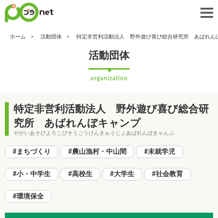
ホーム
活動団体
特定非営利活動法人 野外遊び喜び総合研究所 あばれん
活動団体
organization
特定非営利活動法人 野外遊び喜び総合研
究所 あばれんぼキャンプ
やがいあそびよろこびそうごうけんきゅうじょあばれんぼきゃんぷ
#まちづくり
#農山漁村・中山間
#未就学児
#小・中学生
#高校生
#大学生
#社会教育
#環境保全