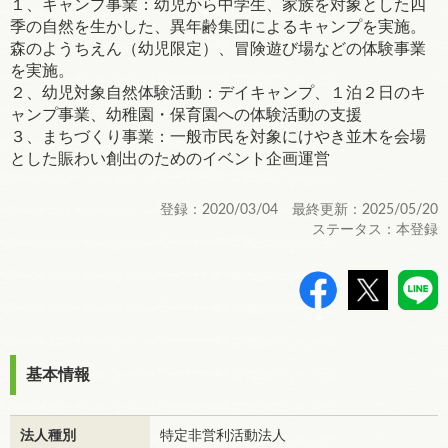
１、キャンプ事業：幼児から中学生、家族を対象とした四
季の自然を生かした、異年齢集団によるキャンプを実施。
森のようちえん（幼児限定）、冒険遊び場などの体験事業
を実施。
２、幼児対象自然体験活動：デイキャンプ、１泊２日のキ
ャンプ事業、幼稚園・保育園への体験活動の支援
３、まちづくり事業：一般市民を対象にけやき並木を会場
とした賑わい創出のためのイベント企画運営
登録：2020/03/04 最終更新：2025/05/20
ステータス：本登録
>
基本情報
法人種別
特定非営利活動法人