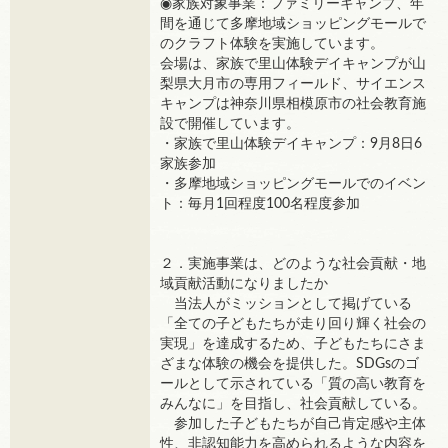
◉家族対象事業：ファミリーキャンプ、年
間を通じて多摩地域ショッピングモールで
のクラフト体験を実施しています。
会場は、家族で里山体験デイキャンプが山
梨県大月市の専用フィールド、サイエンス
キャンプは神奈川県相模原市の社会教育施
設で開催しています。
・家族で里山体験デイキャンプ：9月8日6
家族参加
・多摩地域ショッピングモールでのイベン
ト：毎月1回程度100名程度参加
２．実施事業は、どのような社会貢献・地
域貢献活動になりましたか
当法人がミッションとして掲げている
「全ての子どもたちが走り回り輝く社会の
実現」を達成するため、子どもたちにさま
ざまな体験の機会を提供した。SDGsのゴ
ールとして示されている「質の高い教育を
みんなに」を目指し、社会貢献している。
参加した子どもたちが自己肯定感や主体
性、非認知能力を高められるような内容を