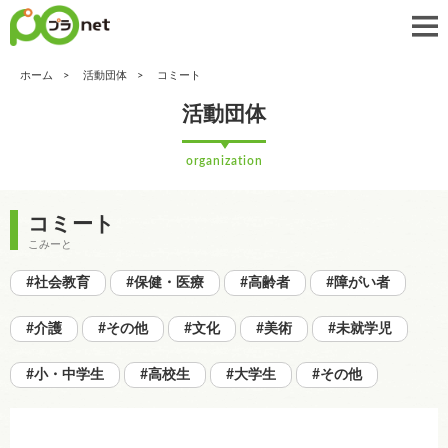
ホーム
活動団体
コミート
活動団体
organization
コミート
こみーと
#社会教育
#保健・医療
#高齢者
#障がい者
#介護
#その他
#文化
#美術
#未就学児
#小・中学生
#高校生
#大学生
#その他