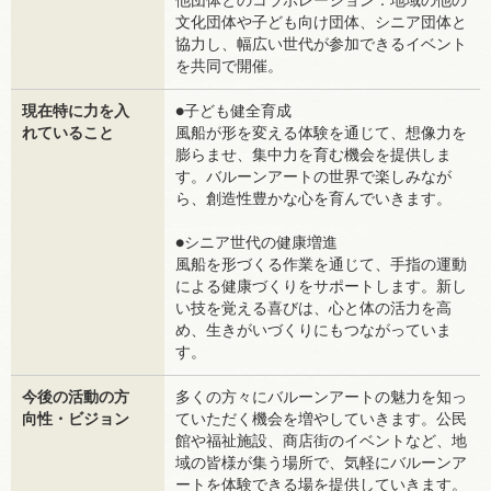
他団体とのコラボレーション：地域の他の
文化団体や子ども向け団体、シニア団体と
協力し、幅広い世代が参加できるイベント
を共同で開催。
現在特に力を入
●子ども健全育成
れていること
風船が形を変える体験を通じて、想像力を
膨らませ、集中力を育む機会を提供しま
す。バルーンアートの世界で楽しみなが
ら、創造性豊かな心を育んでいきます。
●シニア世代の健康増進
風船を形づくる作業を通じて、手指の運動
による健康づくりをサポートします。新し
い技を覚える喜びは、心と体の活力を高
め、生きがいづくりにもつながっていま
す。
今後の活動の方
多くの方々にバルーンアートの魅力を知っ
向性・ビジョン
ていただく機会を増やしていきます。公民
館や福祉施設、商店街のイベントなど、地
域の皆様が集う場所で、気軽にバルーンア
ートを体験できる場を提供していきます。