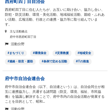
西府町四丁目自治会
西府町四丁目に住む人たちが、お互いに助け合い、協力し合い、
防犯・防災活動、環境・美化活動、地域福祉活動、親睦・ふれあ
い活動、広報活動、行政との連携・協力等に取り組んでいま
す。
主な活動拠点
府中市西府町四丁目
活動分野
まちづくり
環境保全
災害救援
地域安全
連絡・助言・援助
条例で定める活動
ITの推進
府中市自治会連合会
府中市自治会連合会（以下、自治連という）は、自治会同士が相
互に連携協力し、共通する諸問題（防災、環境、福祉、市民協
働）を協議し解決することで、府中市内の自治会活動が発展する
ことを目的として、昭和...
活動分野