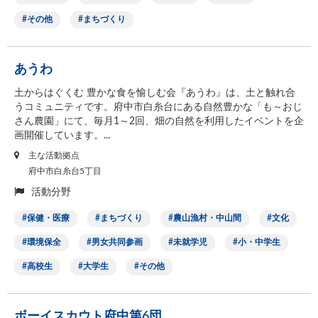
その他
まちづくり
あうわ
土からはぐくむ 豊かな食を愉しむ会『あうわ』は、土と触れ合
うコミュニティです。府中市白糸台にある自然豊かな「も～おじ
さん農園」にて、毎月1～2回、畑の自然を利用したイベントを企
画開催しています。...
主な活動拠点
府中市白糸台5丁目
活動分野
保健・医療
まちづくり
農山漁村・中山間
文化
環境保全
男女共同参画
未就学児
小・中学生
高校生
大学生
その他
ボーイスカウト府中第6団