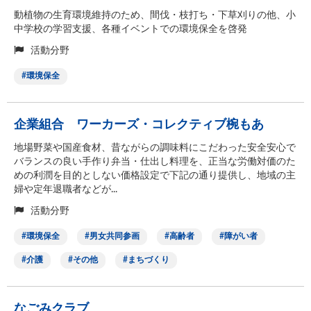
動植物の生育環境維持のため、間伐・枝打ち・下草刈りの他、小
中学校の学習支援、各種イベントでの環境保全を啓発
活動分野
環境保全
企業組合 ワーカーズ・コレクティブ椀もあ
地場野菜や国産食材、昔ながらの調味料にこだわった安全安心で
バランスの良い手作り弁当・仕出し料理を、正当な労働対価のた
めの利潤を目的としない価格設定で下記の通り提供し、地域の主
婦や定年退職者などが...
活動分野
環境保全
男女共同参画
高齢者
障がい者
介護
その他
まちづくり
なごみクラブ