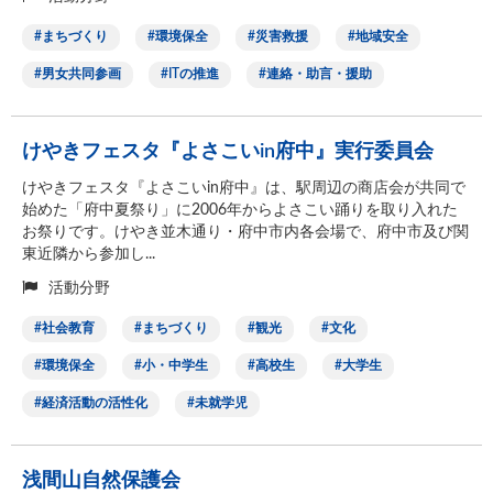
まちづくり
環境保全
災害救援
地域安全
男女共同参画
ITの推進
連絡・助言・援助
けやきフェスタ『よさこいin府中』実行委員会
けやきフェスタ『よさこいin府中』は、駅周辺の商店会が共同で
始めた「府中夏祭り」に2006年からよさこい踊りを取り入れた
お祭りです。けやき並木通り・府中市内各会場で、府中市及び関
東近隣から参加し...
活動分野
社会教育
まちづくり
観光
文化
環境保全
小・中学生
高校生
大学生
経済活動の活性化
未就学児
浅間山自然保護会