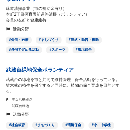
緑道清掃事業（市の補助金有り）
本町2丁目保育園前道路清掃（ボランティア）
会員の友好と健康維持
活動分野
保健・医療
まちづくり
連絡・助言・援助
条例で定める活動
スポーツ
環境保全
武蔵台緑地保全ボランティア
武蔵台の緑地を市と共同で維持管理、保全活動を行っている。
雑木林の植生を保全すると同時に、植物の保全育成を目的とす
る。
主な活動拠点
武蔵台緑地
活動分野
社会教育
まちづくり
環境保全
小・中学生