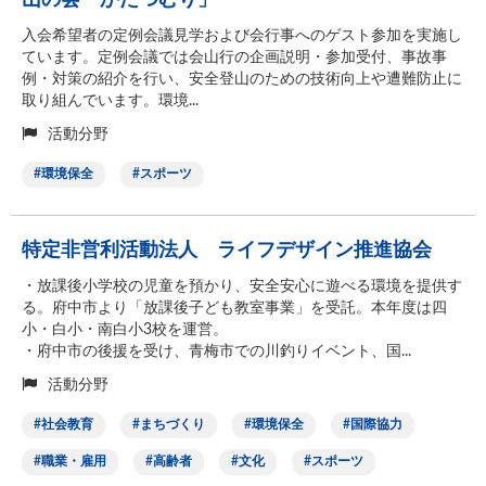
山の会「かたつむり」
入会希望者の定例会議見学および会行事へのゲスト参加を実施し
ています。定例会議では会山行の企画説明・参加受付、事故事
例・対策の紹介を行い、安全登山のための技術向上や遭難防止に
取り組んでいます。環境...
活動分野
環境保全
スポーツ
特定非営利活動法人 ライフデザイン推進協会
・放課後小学校の児童を預かり、安全安心に遊べる環境を提供す
る。府中市より「放課後子ども教室事業」を受託。本年度は四
小・白小・南白小3校を運営。
・府中市の後援を受け、青梅市での川釣りイベント、国...
活動分野
社会教育
まちづくり
環境保全
国際協力
職業・雇用
高齢者
文化
スポーツ