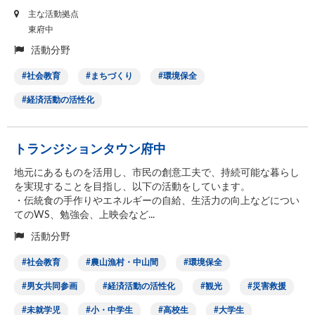
主な活動拠点
東府中
活動分野
社会教育
まちづくり
環境保全
経済活動の活性化
トランジションタウン府中
地元にあるものを活用し、市民の創意工夫で、持続可能な暮らし
を実現することを目指し、以下の活動をしています。
・伝統食の手作りやエネルギーの自給、生活力の向上などについ
てのWS、勉強会、上映会など...
活動分野
社会教育
農山漁村・中山間
環境保全
男女共同参画
経済活動の活性化
観光
災害救援
未就学児
小・中学生
高校生
大学生