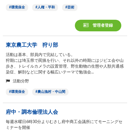
環境保全
人権・平和
芸術
管理者登録
東京農工大学 狩り部
活動は基本、部員内で完結している。
狩期には埼玉県で罠猟を行い、それ以外の時期にはジビエ会や山
歩き、トレイルカメラの設置管理、野生動物の生態や人獣共通感
染症、解剖などに関する幅広いテーマで勉強会...
活動分野
環境保全
農山漁村・中山間
府中・調布倫理法人会
毎週水曜日6時30分よりむさし府中商工会議所にてモーニングセ
ミナーを開催