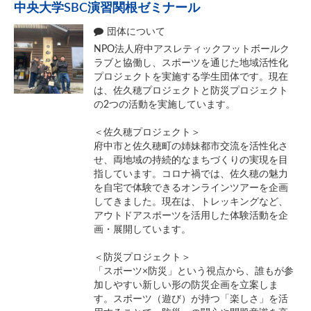
中央大学SBC演習関根ゼミナール
団体について
NPO法人府中アスレティックフットボールク
ラブと協働し、スポーツを通じた地域活性化
プロジェクトを実施する学生団体です。現在
は、佐久穂プロジェクトと防災プロジェクト
の2つの活動を実施しています。
＜佐久穂プロジェクト＞
府中市と佐久穂町の姉妹都市交流を活性化さ
せ、両地域の持続的なまちづくりの実現を目
指しています。コロナ禍では、佐久穂の魅力
を自宅で体験できるオンラインツアーを企画
してきました。現在は、トレッキングなど、
アウトドアスポーツを活用した体験活動を企
画・展開しています。
＜防災プロジェクト＞
「スポーツ×防災」という視点から、誰もが参
加しやすい新しい形の防災企画を立案しま
す。スポーツ（遊び）が持つ「楽しさ」を活