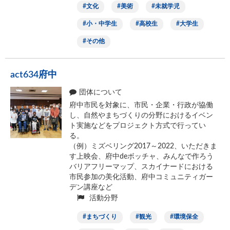
文化
美術
未就学児
小・中学生
高校生
大学生
その他
act634府中
団体について
府中市民を対象に、市民・企業・行政が協働
し、自然やまちづくりの分野におけるイベン
ト実施などをプロジェクト方式で行ってい
る。
（例）ミズベリング2017～2022、いただきま
す上映会、府中deボッチャ、みんなで作ろう
バリアフリーマップ、スカイナードにおける
市民参加の美化活動、府中コミュニティガー
デン講座など
活動分野
まちづくり
観光
環境保全