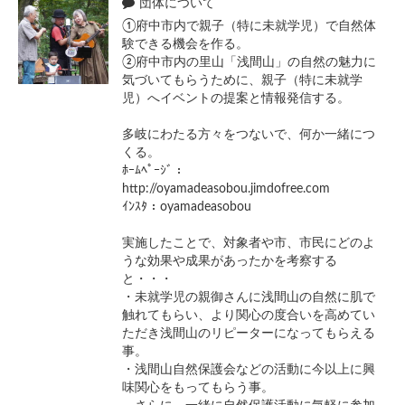
団体について
①府中市内で親子（特に未就学児）で自然体
験できる機会を作る。
②府中市内の里山「浅間山」の自然の魅力に
気づいてもらうために、親子（特に未就学
児）へイベントの提案と情報発信する。
多岐にわたる方々をつないで、何か一緒につ
くる。
ﾎｰﾑﾍﾟｰｼﾞ：
http://oyamadeasobou.jimdofree.com
ｲﾝｽﾀ：oyamadeasobou
実施したことで、対象者や市、市民にどのよ
うな効果や成果があったかを考察する
と・・・
・未就学児の親御さんに浅間山の自然に肌で
触れてもらい、より関心の度合いを高めてい
ただき浅間山のリピーターになってもらえる
事。
・浅間山自然保護会などの活動に今以上に興
味関心をもってもらう事。