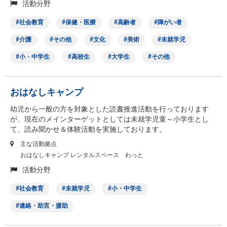
活動分野
社会教育
保健・医療
高齢者
障がい者
介護
その他
文化
美術
未就学児
小・中学生
高校生
大学生
その他
おはなしキャンプ
幼児から一般の方を対象とした読書推進活動を行っております
が、現在のメインターゲットとしては未就学児童～小学生とし
て、読み聞かせ＆体験活動を実施しております。
主な活動拠点
おはなしキャンプ レンタルスペース わっと
活動分野
社会教育
未就学児
小・中学生
連絡・助言・援助