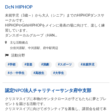
DcN HIPHOP
未就学児（3歳～）から大人（シニア）までのHIPHOPダンスサ
ークルです。
HIPHOPやGirlsHIPHOPをメインに発表の場に向けて、楽しく練
習しています。
ダンスボーカルグループ（HAN...
主な活動拠点
分倍河原駅、中河原駅、府中駅周辺
活動分野
学術
音楽
演劇
スポーツ
未就学児
小・中学生
高校生
大学生
認定NPO法人チャリティーサンタ府中支部
クリスマスイブに本物のサンタクロースが子どもたちに夢とプレ
ゼントを届ける活動です。
クリスマスイブに向けてボランティアを募集し、講習会を経て本