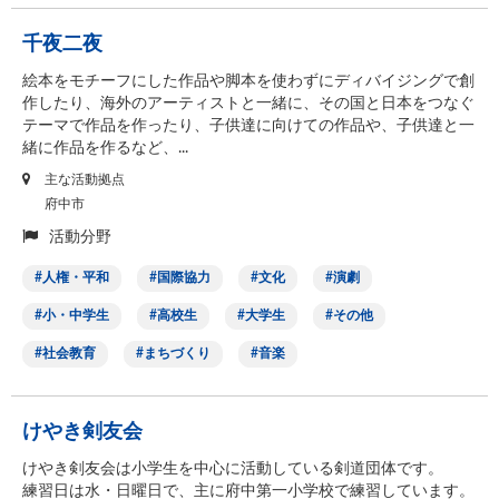
千夜二夜
絵本をモチーフにした作品や脚本を使わずにディバイジングで創
作したり、海外のアーティストと一緒に、その国と日本をつなぐ
テーマで作品を作ったり、子供達に向けての作品や、子供達と一
緒に作品を作るなど、...
主な活動拠点
府中市
活動分野
人権・平和
国際協力
文化
演劇
小・中学生
高校生
大学生
その他
社会教育
まちづくり
音楽
けやき剣友会
けやき剣友会は小学生を中心に活動している剣道団体です。
練習日は水・日曜日で、主に府中第一小学校で練習しています。