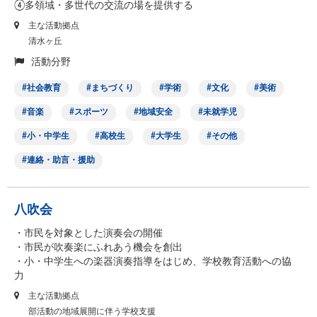
④多領域・多世代の交流の場を提供する
主な活動拠点
清水ヶ丘
活動分野
社会教育
まちづくり
学術
文化
美術
音楽
スポーツ
地域安全
未就学児
小・中学生
高校生
大学生
その他
連絡・助言・援助
八吹会
・市民を対象とした演奏会の開催
・市民が吹奏楽にふれあう機会を創出
・小・中学生への楽器演奏指導をはじめ、学校教育活動への協
力
主な活動拠点
部活動の地域展開に伴う学校支援