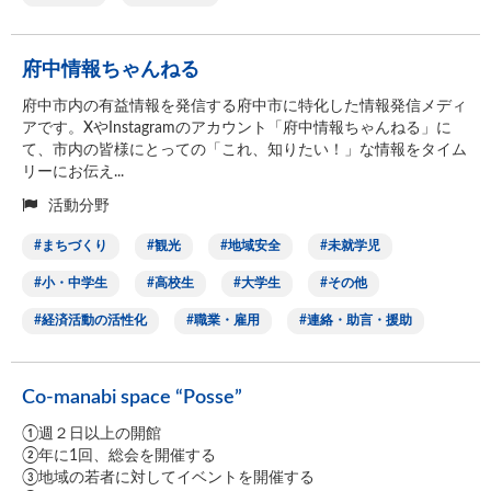
府中情報ちゃんねる
府中市内の有益情報を発信する府中市に特化した情報発信メディ
アです。XやInstagramのアカウント「府中情報ちゃんねる」に
て、市内の皆様にとっての「これ、知りたい！」な情報をタイム
リーにお伝え...
活動分野
まちづくり
観光
地域安全
未就学児
小・中学生
高校生
大学生
その他
経済活動の活性化
職業・雇用
連絡・助言・援助
Co-manabi space “Posse”
①週２日以上の開館
②年に1回、総会を開催する
③地域の若者に対してイベントを開催する