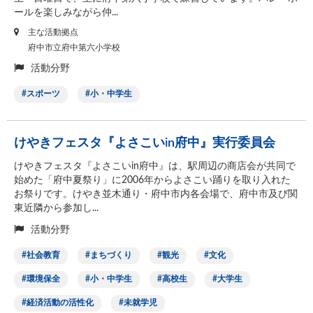
ールを楽しみながら仲...
主な活動拠点
府中市立府中第六小学校
活動分野
スポーツ
小・中学生
けやきフェスタ『よさこいin府中』実行委員会
けやきフェスタ『よさこいin府中』は、駅周辺の商店会が共同で
始めた「府中夏祭り」に2006年からよさこい踊りを取り入れた
お祭りです。けやき並木通り・府中市内各会場で、府中市及び関
東近隣から参加し...
活動分野
社会教育
まちづくり
観光
文化
環境保全
小・中学生
高校生
大学生
経済活動の活性化
未就学児