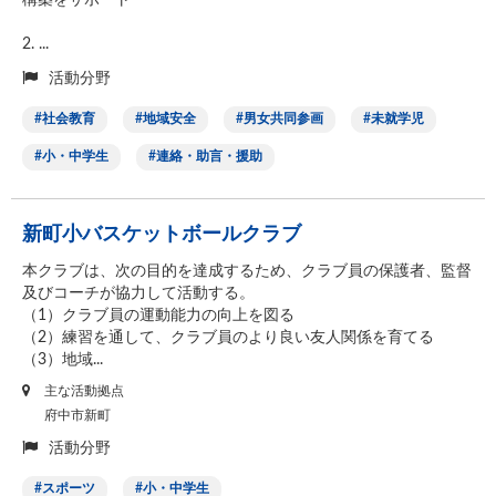
構築をサポート
2. ...
活動分野
社会教育
地域安全
男女共同参画
未就学児
小・中学生
連絡・助言・援助
新町小バスケットボールクラブ
本クラブは、次の目的を達成するため、クラブ員の保護者、監督
及びコーチが協力して活動する。
（1）クラブ員の運動能力の向上を図る
（2）練習を通して、クラブ員のより良い友人関係を育てる
（3）地域...
主な活動拠点
府中市新町
活動分野
スポーツ
小・中学生