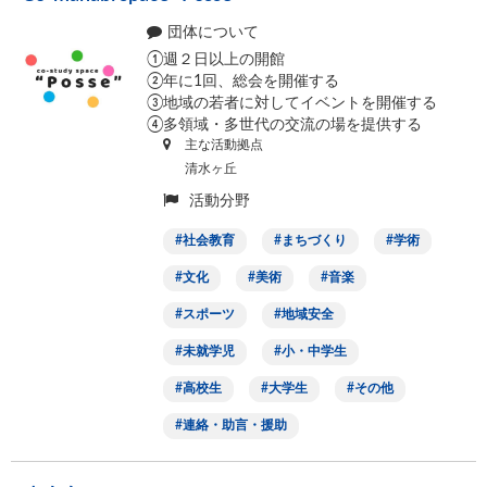
団体について
①週２日以上の開館
②年に1回、総会を開催する
③地域の若者に対してイベントを開催する
④多領域・多世代の交流の場を提供する
主な活動拠点
清水ヶ丘
活動分野
社会教育
まちづくり
学術
文化
美術
音楽
スポーツ
地域安全
未就学児
小・中学生
高校生
大学生
その他
連絡・助言・援助