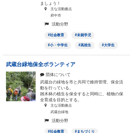
ましょう！
主な活動拠点
府中市
活動分野
社会教育
未就学児
小・中学生
高校生
大学生
武蔵台緑地保全ボランティア
団体について
武蔵台の緑地を市と共同で維持管理、保全活
動を行っている。
雑木林の植生を保全すると同時に、植物の保
全育成を目的とする。
主な活動拠点
武蔵台緑地
活動分野
社会教育
まちづくり