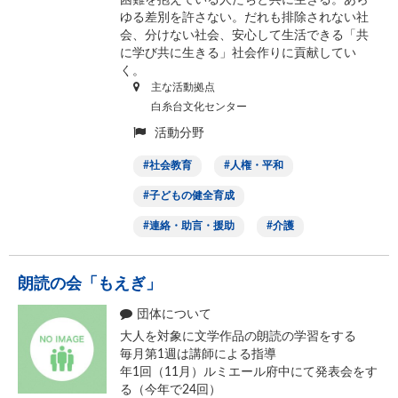
困難を抱えている人たちと共に生きる。あら
ゆる差別を許さない。だれも排除されない社
会、分けない社会、安心して生活できる「共
に学び共に生きる」社会作りに貢献してい
く。
主な活動拠点
白糸台文化センター
活動分野
社会教育
人権・平和
子どもの健全育成
連絡・助言・援助
介護
朗読の会「もえぎ」
団体について
大人を対象に文学作品の朗読の学習をする
毎月第1週は講師による指導
年1回（11月）ルミエール府中にて発表会をす
る（今年で24回）