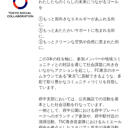
わたしたちのくらしの未来につながるゴール
を
①もっと前向きなエネルギーがあふれる街
に。
②もっとあたたかいサポートに包まれる街
に。
③もっとクリーンな空気や自然に恵まれた街
に。
この3本の柱を軸に、参加メンバーや地域コミ
ュニティとの対話を通じて社会課題に向き合
いながらアクションを起こし、FC東京のホー
ムタウンである“東京”に貢献できるような、多
彩で彩り豊かなコミュニティづくりを目指し
ています。
府中支部においては、公共施設での活動を基
本とした社会活動を行なっています。
一例として、府中公園における府中プレーパ
ークへのボランティア参加や、府中駅付近の
清掃活動、TSC青赤音楽隊におけるルミエール
府中を拠点としたスタジアム音楽の演奏活動