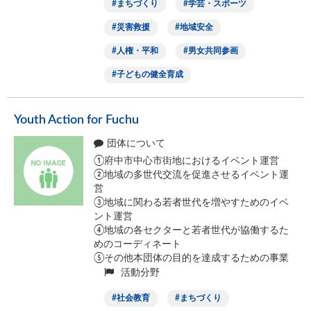
まちづくり
学芸・スポーツ
災害救援
地域安全
人権・平和
男女共同参画
子どもの健全育成
Youth Action for Fuchu
団体について
①府中市中心市街地におけるイベント運営
②地域の多世代交流を促進させるイベント運
営
③地域に関わる若者世代を増やすためのイベ
ント運営
④地域の各セクターと若者世代が協働するた
めのコーディネート
⑤その他本団体の目的を達成するための事業
活動分野
社会教育
まちづくり