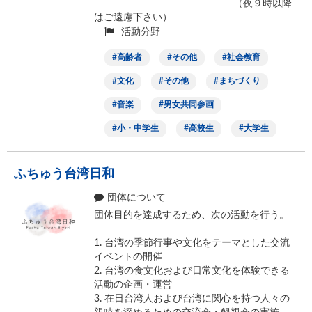
（夜９時以降
はご遠慮下さい）
活動分野
高齢者
その他
社会教育
文化
その他
まちづくり
音楽
男女共同参画
小・中学生
高校生
大学生
ふちゅう台湾日和
団体について
団体目的を達成するため、次の活動を行う。
1. 台湾の季節行事や文化をテーマとした交流
イベントの開催
2. 台湾の食文化および日常文化を体験できる
活動の企画・運営
3. 在日台湾人および台湾に関心を持つ人々の