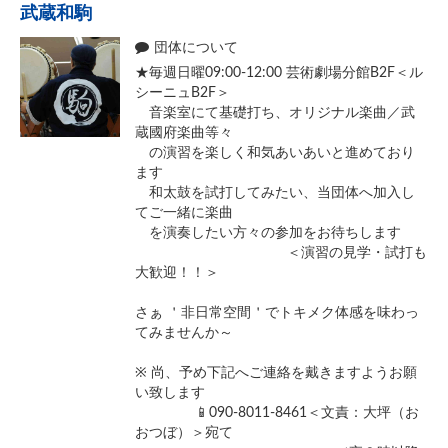
武蔵和駒
団体について
★毎週日曜09:00-12:00 芸術劇場分館B2F＜ル
シーニュB2F＞
音楽室にて基礎打ち、オリジナル楽曲／武
蔵國府楽曲等々
の演習を楽しく和気あいあいと進めており
ます
和太鼓を試打してみたい、当団体へ加入し
てご一緒に楽曲
を演奏したい方々の参加をお待ちします
＜演習の見学・試打も
大歓迎！！＞
さぁ ＇非日常空間＇でトキメク体感を味わっ
てみませんか～
※ 尚、予め下記へご連絡を戴きますようお願
い致します
📱090-8011-8461＜文責：大坪（お
おつぼ）＞宛て