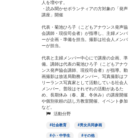
人を増やす。
・読み聞かせボランティアの方対象の「発声
講座」開催
代表・菊池ひろ子（こどもアナウンス発声協
会講師・現役司会者）が指導し、主婦メンバ
ーが企画・準備を担当。撮影は社会人メンバ
ーが担当。
代表と主婦メンバー中心にで講座の企画、準
備。講師は代表の菊池ひろ子（こどもアナウ
ンス発声協会講師、現役司会者）が指導。動
画撮影は放送局勤務メンバー。写真撮影はフ
リーランス写真家として活動している社会人
メンバー。普段はそれぞれの活動があるた
め、長期休み（春、夏、冬休み）の講座開催
や個別依頼の話し方教室開催、イベント参加
など。
活動分野
社会教育
男女共同参画
小・中学生
その他