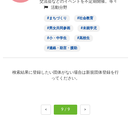
交流会などのイベントを不定期開催。等々
活動分野
まちづくり
社会教育
男女共同参画
未就学児
小・中学生
高校生
連絡・助言・援助
検索結果に登録したい団体がない場合は新規団体登録を行
ってください。
<
9 / 9
>