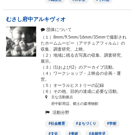
むさし府中アルキヴィオ
団体について
（１）8mm/9.5mm/16mm/35mmで撮影され
たホームムービー（アマチュアフィルム）の
収集、調査研究、上映。
（２）地域に残る古写真の収集、調査研究、
展示。
（３）(1)および(2）のアーカイブ活動。
（４）ワークショップ・上映会の企画・運
営。
（５）オーラルヒストリーの記録
（６）その他、目的の達成に必要な活動。
主な活動拠点
府中駅周辺、郷土の森博物館
活動分野
社会教育
まちづくり
学術
文化
美術
未就学児