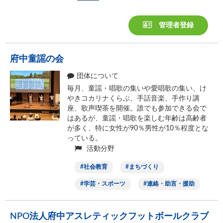
管理者登録
府中童謡の会
団体について
毎月、童謡・唱歌の集いや愛唱歌の集い、け
やきコカリナくらぶ、手話音楽、手作り講
座、歌声喫茶を開催。誰でも参加できる会で
はあるが、童謡・唱歌を楽しむ年齢は高齢者
が多く、特に女性が90％男性が10％程度とな
っている。
活動分野
社会教育
まちづくり
学芸・スポーツ
連絡・助言・援助
NPO法人府中アスレティックフットボールクラブ