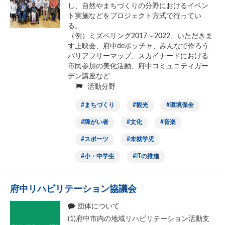
し、自然やまちづくりの分野におけるイベン
ト実施などをプロジェクト方式で行ってい
る。
（例）ミズベリング2017～2022、いただきま
す上映会、府中deボッチャ、みんなで作ろう
バリアフリーマップ、スカイナードにおける
市民参加の美化活動、府中コミュニティガー
デン講座など
活動分野
まちづくり
観光
環境保全
障がい者
文化
音楽
スポーツ
未就学児
小・中学生
ITの推進
府中リハビリテーション協議会
団体について
(1)府中市内の地域リハビリテーション活動支