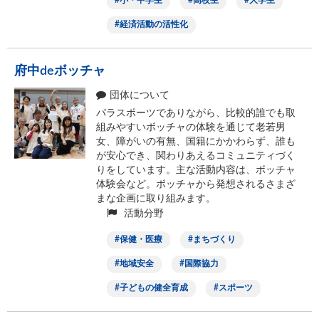
小・中学生
高校生
大学生
経済活動の活性化
府中deボッチャ
団体について
パラスポーツでありながら、比較的誰でも取
組みやすいボッチャの体験を通じて老若男
女、障がいの有無、国籍にかかわらず、誰も
が安心でき、関わりあえるコミュニティづく
りをしています。主な活動内容は、ボッチャ
体験会など。ボッチャから発想されるさまざ
まな企画に取り組みます。
活動分野
保健・医療
まちづくり
地域安全
国際協力
子どもの健全育成
スポーツ