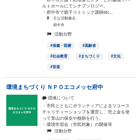
・府中市介護予防推進センターとの協働でバ
ルトホールにてシナプソロジー。
・府中市で親子リトミック講師etc…
主な活動拠点
府中市
活動分野
保健・医療
高齢者
社会教育
まちづくり
文化
音楽
環境まちづくり ＮＰＯエコメッセ府中
団体について
・市民とともにボランティアによるリユース
チャリティーショップを運営し、売上金を使
って里山の保全や植樹を行う。
・環境学習会（市民対象）の開催等
活動分野