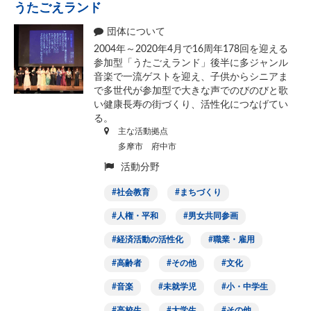
うたごえランド
団体について
2004年～2020年4月で16周年178回を迎える
参加型「うたごえランド」後半に多ジャンル
音楽で一流ゲストを迎え、子供からシニアま
で多世代が参加型で大きな声でのびのびと歌
い健康長寿の街づくり、活性化につなげてい
る。
主な活動拠点
多摩市 府中市
活動分野
社会教育
まちづくり
人権・平和
男女共同参画
経済活動の活性化
職業・雇用
高齢者
その他
文化
音楽
未就学児
小・中学生
高校生
大学生
その他