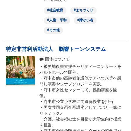
社会教育
まちづくり
人権・平和
障がい者
その他
特定非営利活動法人 脳響トーンシステム
団体について
・被災地復興支援チャリティーコンサートを
バルトホールで開催。
・府中市他の高齢者施設他ケアハウス等へ慰
問し演奏やシナプソロジーを実践。
・府中市女性センターにて、協働講座を開
催。
・府中市公立小学校にて道徳授業を担当。
・男女共同参画企画講座としてパパと一緒に
リトミック♪
・介護、社会福祉士を目指す大学生向け授業
を担当。