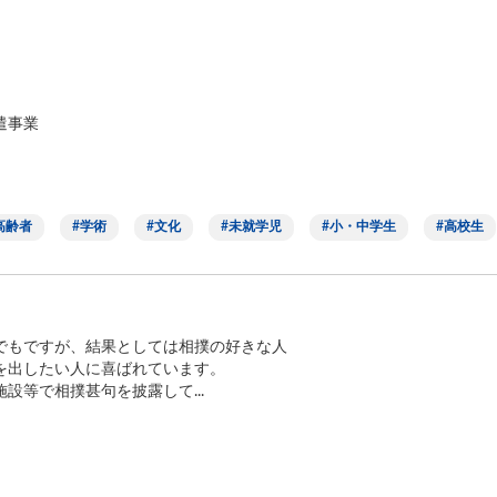
遣事業
高齢者
学術
文化
未就学児
小・中学生
高校生
でもですが、結果としては相撲の好きな人
を出したい人に喜ばれています。
設等で相撲甚句を披露して...