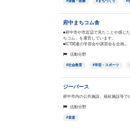
保健・医療
まちづくり
府中まちコム舎
●府中市や市近辺で見たことや感じ
ちコム」を運営しています。
●ICT関連の学習会や講習会を企画..
活動分野
社会教育
学芸・スポーツ
ジーバース
府中市内の公共施設、福祉施設等で
活動分野
音楽