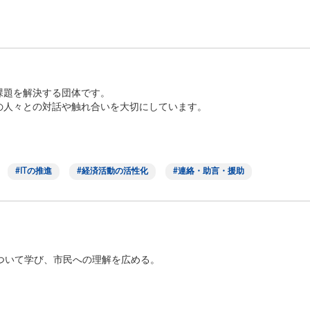
地域の課題を解決する団体です。
し、地域の人々との対話や触れ合いを大切にしています。
.
ITの推進
経済活動の活性化
連絡・助言・援助
ついて学び、市民への理解を広める。