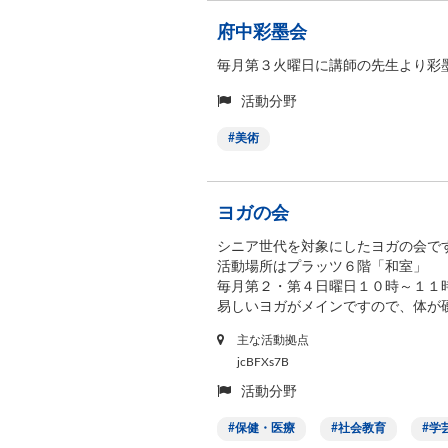
府中彩墨会
毎月第３火曜日に講師の先生より彩
活動分野
美術
ヨガの会
シニア世代を対象にしたヨガの会で
活動場所はプラッツ６階「和室」
毎月第２・第４日曜日１０時～１１
易しいヨガがメインですので、体が硬
主な活動拠点
jcBFXs7B
活動分野
保健・医療
社会教育
学