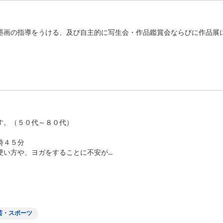
墨画の指導をうける、及び自主的に写生会・作品鑑賞会ならびに作品
す。（５０代～８０代）
時４５分
い方や、ヨガをすることに不安が...
芸・スポーツ