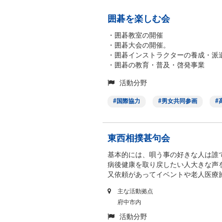
囲碁を楽しむ会
・囲碁教室の開催
・囲碁大会の開催。
・囲碁インストラクターの養成・派
・囲碁の教育・普及・啓発事業
活動分野
国際協力
男女共同参画
東西相撲甚句会
基本的には、唄う事の好きな人は誰
病後健康を取り戻したい人大きな声
又依頼があってイベントや老人医療施
主な活動拠点
府中市内
活動分野