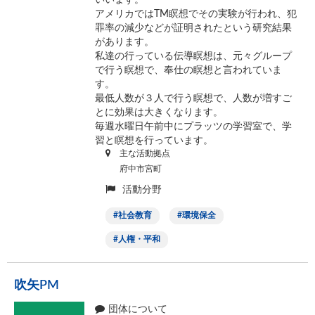
いいます。
アメリカではTM瞑想でその実験が行われ、犯
罪率の減少などが証明されたという研究結果
があります。
私達の行っている伝導瞑想は、元々グループ
で行う瞑想で、奉仕の瞑想と言われていま
す。
最低人数が３人で行う瞑想で、人数が増すご
とに効果は大きくなります。
毎週水曜日午前中にプラッツの学習室で、学
習と瞑想を行っています。
主な活動拠点
府中市宮町
活動分野
社会教育
環境保全
人権・平和
吹矢PM
団体について