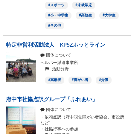
スポーツ
未就学児
小・中学生
高校生
大学生
その他
特定非営利活動法人 KPSZホッとライン
団体について
ヘルパー派遣事業所
活動分野
高齢者
障がい者
介護
府中市社協点訳グループ「ふれあい」
団体について
・依頼点訳（府中視覚障がい者協会、市役所
など）
・社協行事への参加