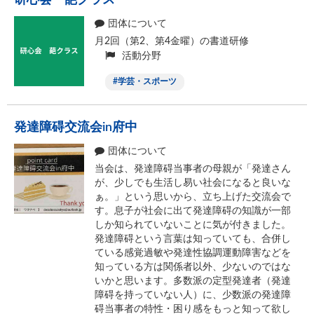
研心会 葩クラス
団体について
月2回（第2、第4金曜）の書道研修
活動分野
学芸・スポーツ
発達障碍交流会in府中
団体について
当会は、発達障碍当事者の母親が「発達さん
が、少しでも生活し易い社会になると良いな
ぁ。」という思いから、立ち上げた交流会で
す。息子が社会に出て発達障碍の知識が一部
しか知られていないことに気が付きました。
発達障碍という言葉は知っていても、合併し
ている感覚過敏や発達性協調運動障害などを
知っている方は関係者以外、少ないのではな
いかと思います。多数派の定型発達者（発達
障碍を持っていない人）に、少数派の発達障
碍当事者の特性・困り感をもっと知って欲し