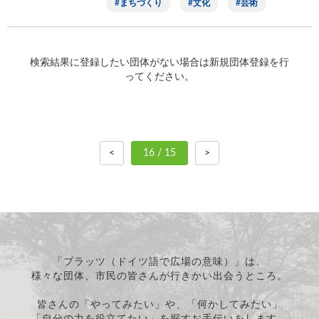
まちづくり
文化
芸術
検索結果に登録したい団体がない場合は新規団体登録を行
ってください。
<
16 / 15
>
「プラッツ（ドイツ語で広場の意味）」は、
様々な団体、市民の皆さんが行きかい出会うところ。
皆さんの「やってみたい」や、「何かしてみたい」