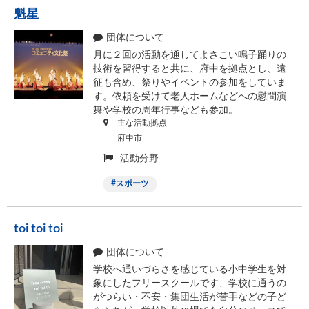
魁星
団体について
月に２回の活動を通してよさこい鳴子踊りの
技術を習得すると共に、府中を拠点とし、遠
征も含め、祭りやイベントの参加をしていま
す。依頼を受けて老人ホームなどへの慰問演
舞や学校の周年行事なども参加。
主な活動拠点
府中市
活動分野
スポーツ
toi toi toi
団体について
学校へ通いづらさを感じている小中学生を対
象にしたフリースクールです、学校に通うの
がつらい・不安・集団生活が苦手などの子ど