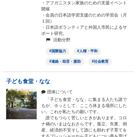
・アフガニスタン家族のための支援イベント
開催
・会員の日本語学習支援のための学習会（月
１回）
・日本語ボランティアと外国人市民によるサ
ポート研究。
活動分野
国際協力
人権・平和
連絡・助言・援助
社会教育
子ども食堂・なな
団体について
「子ども食堂・なな」に集まる人たち誰で
もが、ホッとして、こころ休まる場所にした
い。これが私たちの願いです。
誰でもつらく苦しいときがあります。コロ
ナ禍のいまはなおさらです。孤立、失業、倒
産、経済的不安そして誰にも頼れず子育てを
するプレッシャーから子どもについ声を荒げ