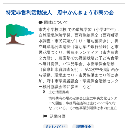
特定非営利活動法人 府中かんきょう市民の会
団体について
市内小学校２校 での環境学習（小学3年生）、
自然環境体験学習、西府崖線保全（西府町湧
水調査・市民花壇づくり・落ち葉掃き）、押
立町緑地公園清掃（落ち葉の銀行登録）と市
民花壇づくり、援農ボランティア（市内農家
２カ所）、農園塾での野菜栽培と子ども食堂
へ毎月提供、バス見学会、水循環保全活動
（多摩川水質調査6月）、第1次中長期計画か
ら活動、環境まつり・市民協働まつり等に参
加、府中市環境審議会・環境保全活動センタ
ー検討協議会等に参画 など
主な活動拠点
情報共有の場の定例会は主に中央文化センタ
ーで開催、事務局会議等は主にZoom等で行
なっている。その他事業別活動は市内に点在
活動分野
まちづくり
環境保全