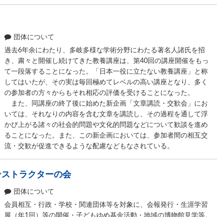
団体について
過去6年余にわたり、多岐多様な学術分野にわたる著名人諸氏を招
き、粛々と開催し続けてきた教養講座は、第40回の講座開催をもっ
て一段落することになった。「日本一役に立たない教養講座」と称
してはいたが、その実は毎回極めてレベルの高い講座となり、多く
の参加者の方々からもそれ相応の評価を受けることになった。
また、同講座の終了後に始めた新企画「文章講読・交歓会」にお
いては、それなりの内容を含む文章を講読し、その過程を通して浮
かび上がる諸々の社会的問題や文化的問題などについて歓談を進め
ることになった。また、この新企画においては、参加者間の相互交
流・交歓が促進できるような配慮などもなされている。
ンストラクターの会
団体について
会員相互・行政・学校・関連団体等を対象に、会報発行・生涯学習
展（年1回）等の開催・子どもゆめ基金活動・地域の博物館見学等。